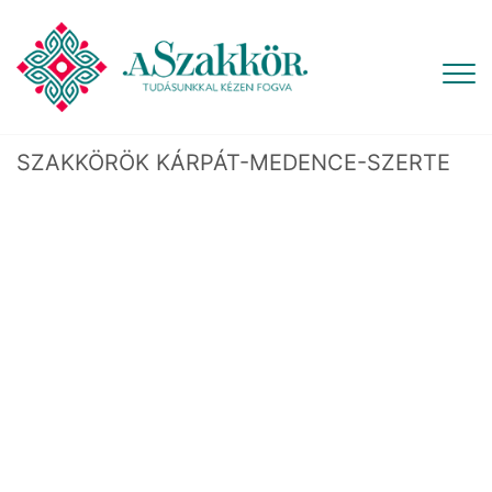
SZAKKÖRÖK KÁRPÁT-MEDENCE-SZERTE
A TOJÁSFESTÉS TÁJI SAJÁTOSSÁGAI
A Kárpát-medence tojásdíszítő hagyománya
rendkívül gazdag. A különösen jellegzetes
motívumkincseket részletesen, földrajzi
tagoltságban mutatjuk be.