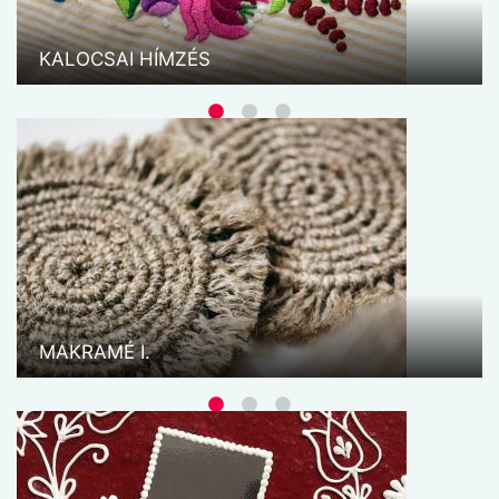
hagyománnyal rendelkező kézműves tevékenység
van, amely változatlan alapanyagokból,
összetevőkből készítve ma is él.
KALOCSAI HÍMZÉS
NEMEZELÉS
A nemezkészítés egy ősi kelmekészítő mesterség,
melynek során az állati szőrökből erős, mégis
puha, jól szigetelő anyag keletkezik. A gyapjú – a
nemez alapanyaga – gyógyító hatást gyakorol
viselőjére: serkenti a vérkeringést, ...
MAKRAMÉ I.
PASZOMÁNY