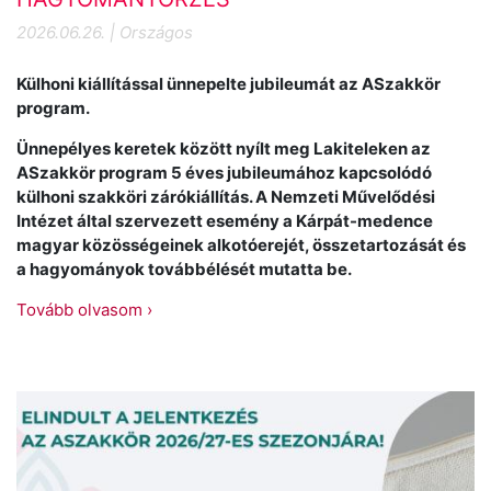
2026.06.26. | Országos
Külhoni kiállítással ünnepelte jubileumát az ASzakkör
program.
Ünnepélyes keretek között nyílt meg Lakiteleken az
ASzakkör program 5 éves jubileumához kapcsolódó
külhoni szakköri zárókiállítás. A Nemzeti Művelődési
Intézet által szervezett esemény a Kárpát-medence
magyar közösségeinek alkotóerejét, összetartozását és
a hagyományok továbbélését mutatta be.
Tovább olvasom ›