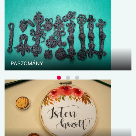
VESSZŐFONÁS
A kosárfonás a fa megmunkálásának egyik
legősibb szerkezeti formája. Története a
legrégibb időkig nyúlik vissza és valamilyen
formában (az alapanyagtól függően) szinte minden
népnél jelen van.
PASZOMÁNY