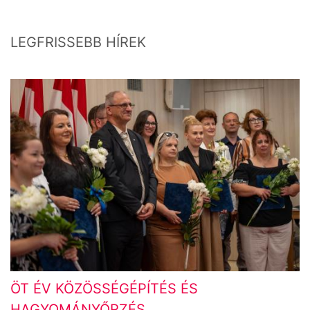
LEGFRISSEBB HÍREK
ÖT ÉV KÖZÖSSÉGÉPÍTÉS ÉS
HAGYOMÁNYŐRZÉS