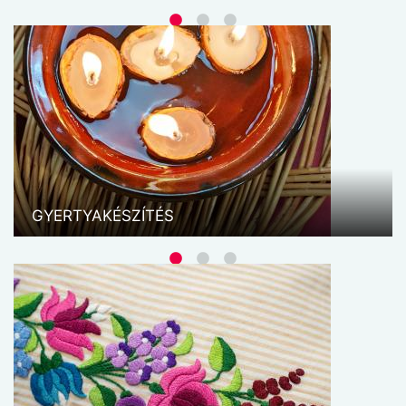
MAKRAMÉ I.
A 17. századtól beszélhetünk a makraméról,
makramézásról önálló művészeti ágként.
Folyamatos népszerűségének oka, hogy elég
hozzá a két kezünk, a fonal és egy olló. Az
egyszerűsége miatt pedig mindenki
GYERTYAKÉSZÍTÉS
sikerélménnyel használhatja ezt ...
MÉZESKALÁCS
A mézeskalács alakban és díszítményben egyaránt
a legváltozatosabb sütemény. Kevés olyan nagy