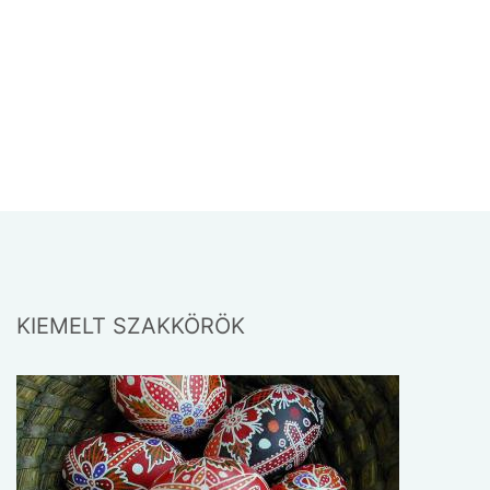
BÚTORFESTÉS
A hajdanvolt mesterségek egyik reneszánszát élő
ága. Sorozatunkban az alapokkal ismerkedünk
meg, és elindulunk a tervezés, színkeverés,
KIEMELT SZAKKÖRÖK
szerkesztés szövevényes útján. Számba veszünk
néhány tájegységet, megismerkedünk alapvető
motívumaikkal, majd belekóstolunk a gyűjtés,
motívumfeldolgozás ...