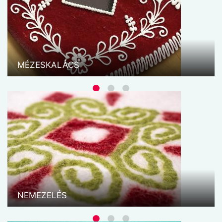
A horgolásos technikával létrehozott dekoratív
öltözet díszítési módnak Debrecenben nagy
hagyománya volt. Ezt újítja meg, korszerűsíti és
saját tervei alapján készíti alkotónk. Többféle, a
hagyományból ismert mintát mutat be, ismertetve
MÉZESKALÁCS
a hordozó ...
SZÉPÍRÁS ÉS VÍZFESTÉS
A kalligráfia és az akvarell nem csupán művészeti
technikák – hanem egyfajta lelassulás, önkifejezés
és közös alkotás élménye. A kalligráfia a betűk
művészete: minden vonalnak súlya van, minden
ívnek ritmusa. Ahogy a tinta ...
NEMEZELÉS