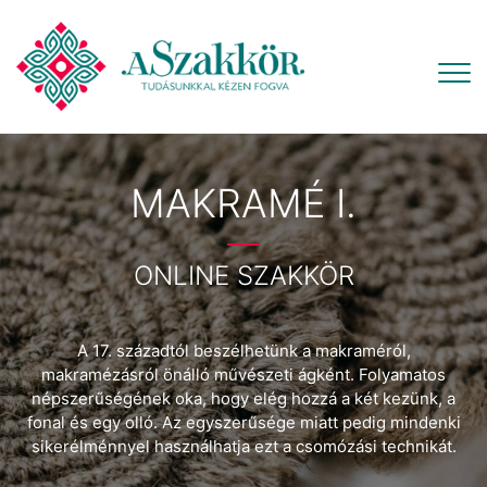
MAKRAMÉ I.
ONLINE SZAKKÖR
A 17. századtól beszélhetünk a makraméról,
makramézásról önálló művészeti ágként. Folyamatos
népszerűségének oka, hogy elég hozzá a két kezünk, a
fonal és egy olló. Az egyszerűsége miatt pedig mindenki
sikerélménnyel használhatja ezt a csomózási technikát.