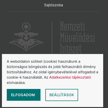
Sajtószoba
A weboldalon sütiket (cookie) használunk a
6065 Lakitelek, Szentkirályi út 2.
biztonságos böngészés és jobb felhasználói élmény
biztosításához. Az oldal igénybevételével elfogadod a
E-mail:
aszakkor@nmi.hu
cookie-k használatát. Az
Adatkezelési tájékoztató
E-mail:
titkarsag@nmi.hu
elolvasása.
Web:
www.nmi.hu
Adatkezelési tájékoztató
ELFOGADOM
BEÁLLÍTÁSOK
Általános Szerződési Feltételek
Sütikezelés áttekintése