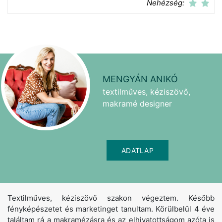
Nehézség:
MENGYÁN ANIKÓ
textilműves, kéziszövő,
makramé designer
ADATLAP
Textilműves, kéziszövő szakon végeztem. Később
fényképészetet és marketinget tanultam. Körülbelül 4 éve
találtam rá a makramézásra és az elhivatottságom azóta is