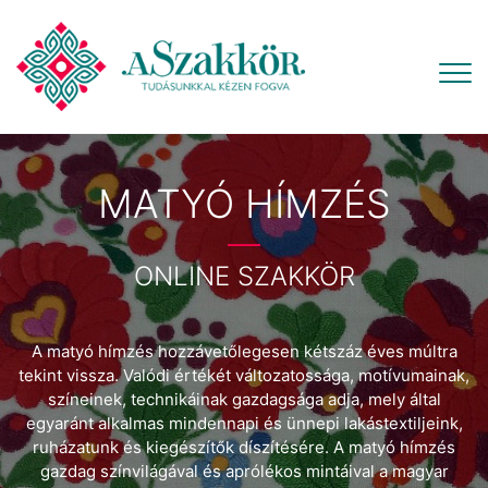
MATYÓ HÍMZÉS
ONLINE SZAKKÖR
A matyó hímzés hozzávetőlegesen kétszáz éves múltra
tekint vissza. Valódi értékét változatossága, motívumainak,
színeinek, technikáinak gazdagsága adja, mely által
egyaránt alkalmas mindennapi és ünnepi lakástextiljeink,
ruházatunk és kiegészítők díszítésére. A matyó hímzés
gazdag színvilágával és aprólékos mintáival a magyar