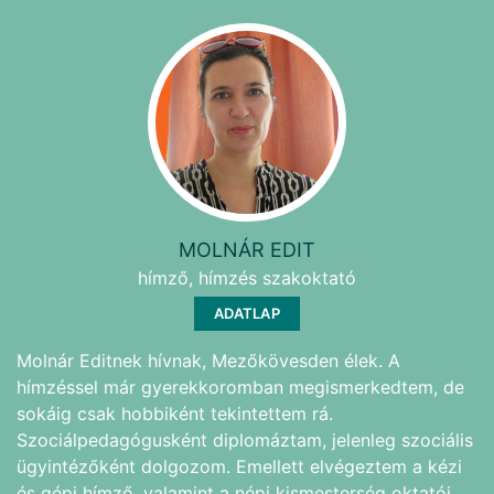
MOLNÁR EDIT
hímző, hímzés szakoktató
ADATLAP
Molnár Editnek hívnak, Mezőkövesden élek. A
hímzéssel már gyerekkoromban megismerkedtem, de
sokáig csak hobbiként tekintettem rá.
Szociálpedagógusként diplomáztam, jelenleg szociális
ügyintézőként dolgozom. Emellett elvégeztem a kézi
és gépi hímző, valamint a népi kismesterség oktatói