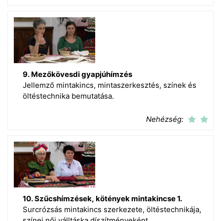
9. Mezőkövesdi gyapjúhímzés
Jellemző mintakincs, mintaszerkesztés, színek és
öltéstechnika bemutatása.
Nehézség:
10. Szűcshímzések, kötények mintakincse 1.
Surcrózsás mintakincs szerkezete, öltéstechnikája,
színei női válltáska díszítményeként.