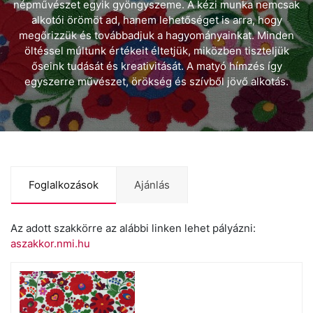
népművészet egyik gyöngyszeme. A kézi munka nemcsak
alkotói örömöt ad, hanem lehetőséget is arra, hogy
megőrizzük és továbbadjuk a hagyományainkat. Minden
öltéssel múltunk értékeit éltetjük, miközben tiszteljük
őseink tudását és kreativitását. A matyó hímzés így
egyszerre művészet, örökség és szívből jövő alkotás.
Foglalkozások
Ajánlás
Az adott szakkörre az alábbi linken lehet pályázni:
aszakkor.nmi.hu