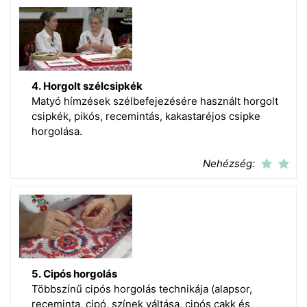
4. Horgolt szélcsipkék
Matyó hímzések szélbefejezésére használt horgolt
csipkék, pikós, recemintás, kakastaréjos csipke
horgolása.
Nehézség:
5. Cipós horgolás
Többszínű cipós horgolás technikája (alapsor,
receminta, cipó, színek váltása, cipós cakk és