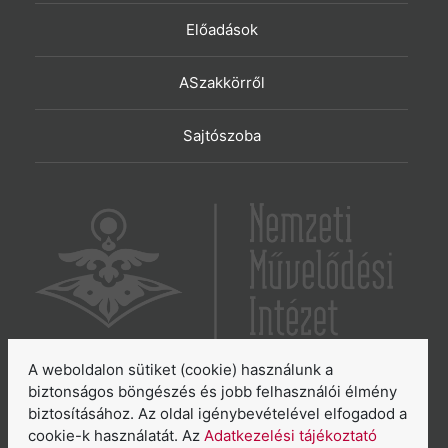
Előadások
ASzakkörről
Sajtószoba
A weboldalon sütiket (cookie) használunk a
6065 Lakitelek, Szentkirályi út 2.
biztonságos böngészés és jobb felhasználói élmény
biztosításához. Az oldal igénybevételével elfogadod a
E-mail:
aszakkor@nmi.hu
cookie-k használatát. Az
Adatkezelési tájékoztató
E-mail:
titkarsag@nmi.hu