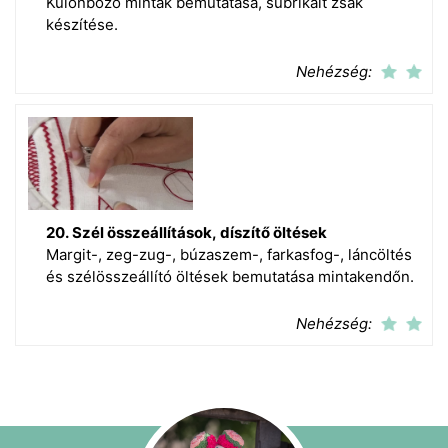
Különböző minták bemutatása, subrikált zsák
készítése.
Nehézség:
20. Szél összeállítások, díszítő öltések
Margit-, zeg-zug-, búzaszem-, farkasfog-, láncöltés
és szélösszeállító öltések bemutatása mintakendőn.
Nehézség: