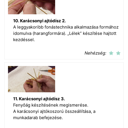
10. Karácsonyi ajtódísz 2.
A leggyakoribb fonástechnika alkalmazása formához
idomulva (harangformára). „Lélek” készítése hajtott
kezdéssel.
Nehézség:
11. Karácsonyi ajtódísz 3.
Fenyőág készítésének megismerése.
A karácsonyi ajtókoszorú összeállítása, a
munkadarab befejezése.