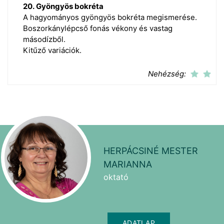
20. Gyöngyös bokréta
A hagyományos gyöngyös bokréta megismerése.
Boszorkánylépcső fonás vékony és vastag
másodízből.
Kitűző variációk.
Nehézség:
HERPÁCSINÉ MESTER
MARIANNA
oktató
ADATLAP