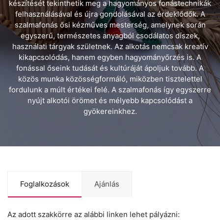
készítését tekinthetik meg a hagyományos fonástechnikák
felhasználásával és újra gondolásával az érdeklődők. A
szalmafonás ősi kézműves mesterség, amelynek során
egyszerű, természetes anyagból csodálatos díszek,
használati tárgyak születnek. Az alkotás nemcsak kreatív
kikapcsolódás, hanem egyben hagyományőrzés is. A
fonással őseink tudását és kultúráját ápoljuk tovább. A
közös munka közösségformáló, miközben tisztelettel
fordulunk a múlt értékei felé. A szalmafonás így egyszerre
nyújt alkotói örömet és mélyebb kapcsolódást a
gyökereinkhez.
Foglalkozások
Ajánlás
Az adott szakkörre az alábbi linken lehet pályázni: