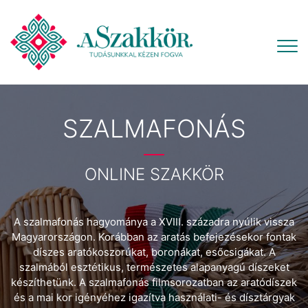
SZALMAFONÁS
ONLINE SZAKKÖR
A szalmafonás hagyománya a XVIII. századra nyúlik vissza
Magyarországon. Korábban az aratás befejezésekor fontak
díszes aratókoszorúkat, boronákat, esőcsigákat. A
szalmából esztétikus, természetes alapanyagú díszeket
készíthetünk. A szalmafonás filmsorozatban az aratódíszek
és a mai kor igényéhez igazítva használati- és dísztárgyak