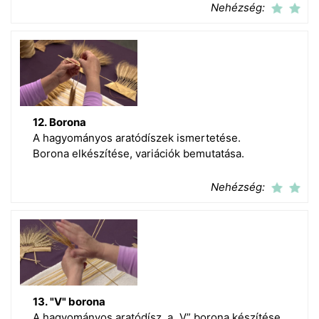
Nehézség:
12. Borona
A hagyományos aratódíszek ismertetése.
Borona elkészítése, variációk bemutatása.
Nehézség:
13. "V" borona
A hagyományos aratódísz, a „V” borona készítése.