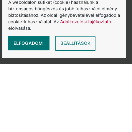
Szakköreitek
A weboldalon sütiket (cookie) használunk a
biztonságos böngészés és jobb felhasználói élmény
biztosításához. Az oldal igénybevételével elfogadod a
Előadások
cookie-k használatát. Az
Adatkezelési tájékoztató
elolvasása.
ASzakkörről
ELFOGADOM
BEÁLLÍTÁSOK
Sajtószoba
6065 Lakitelek, Szentkirályi út 2.
E-mail:
aszakkor@nmi.hu