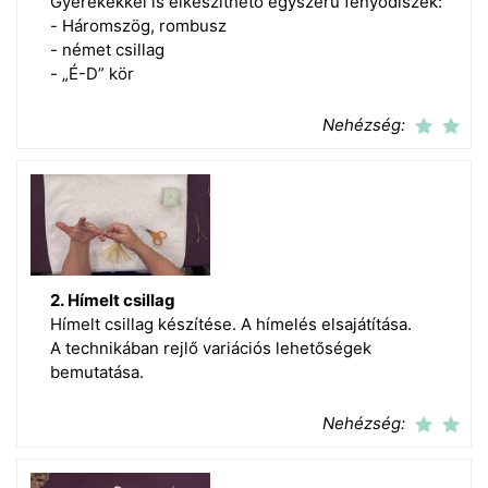
Gyerekekkel is elkészíthető egyszerű fenyődíszek:
- Háromszög, rombusz
- német csillag
- „É-D” kör
Nehézség:
2. Hímelt csillag
Hímelt csillag készítése. A hímelés elsajátítása.
A technikában rejlő variációs lehetőségek
bemutatása.
Nehézség: