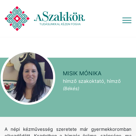
MISIK MÓNIKA
hímző szakoktató, hímző
(Békés)
A népi kézművesség szeretete már gyermekkoromban
elkezdődött. Kezdetben a hímzés öröme, szépsége, ma