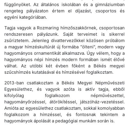
függönyöket. Az általános iskolában és a gimnáziumban
rengeteg pályázaton értem el díjazást, csoportos és
egyéni kategóriában.
Tagja vagyok a Rozmaring hímzőszakkörnek, csoportosan
rendszeresen pályázunk. Saját terveimet is sikerrel
zsűriztetem. Jelenleg divattervezőkkel közösen próbálom
a magyar hímzéskultúrát új formába "ölteni", modern vagy
hagyományos ornamentikát alkalmazva. Úgy vélem, hogy a
hagyományos népi hímzés modern formában ismét élővé
válhat. Az utóbbi két évben főként a Békés megyei
szűcshímzés kutatásával és hímzésével foglalkoztam.
2013-ban csatlakoztam a Békés Megyei Népművészeti
Egyesülethez, és vagyok azóta is aktív tagja, ebből
kifolyólag foglalkozom népművészettel,
hagyományőrzéssel, átörökítéssel, játszóház-vezetéssel.
Amióta az egyesülethez csatlakoztam, sokkal komolyabban
foglalkozom a hímzéssel, és fontosnak tekintem a
hagyományok ápolását a pedagógiai munkám során is.