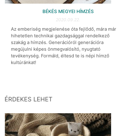
BÉKÉS MEGYEI HÍMZÉS
2020.09.22.
Az emberiség megjelenése óta fejlődő, mára már
hihetetlen technikai gazdagsággal rendelkező
szakág a hímzés. Generációról generációra
megújulni képes önmegvalósító, nyugtató
tevékenység. Formáld, éltesd te is népi hímző
kultúránkat!
ÉRDEKES LEHET