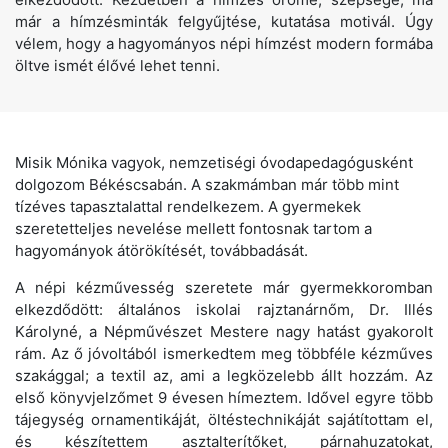
már a hímzésminták felgyűjtése, kutatása motivál. Úgy
vélem, hogy a hagyományos népi hímzést modern formába
öltve ismét élővé lehet tenni.
Misik Mónika vagyok, nemzetiségi óvodapedagógusként
dolgozom Békéscsabán. A szakmámban már több mint
tízéves tapasztalattal rendelkezem. A gyermekek
szeretetteljes nevelése mellett fontosnak tartom a
hagyományok átörökítését, továbbadását.
A népi kézművesség szeretete már gyermekkoromban
elkezdődött: általános iskolai rajztanárnőm, Dr. Illés
Károlyné, a Népművészet Mestere nagy hatást gyakorolt
rám. Az ő jóvoltából ismerkedtem meg többféle kézműves
szakággal; a textil az, ami a legközelebb állt hozzám. Az
első könyvjelzőmet 9 évesen hímeztem. Idővel egyre több
tájegység ornamentikáját, öltéstechnikáját sajátítottam el,
és készítettem asztalterítőket, párnahuzatokat,