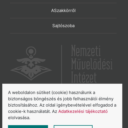
ASzakkörről
Sajtószoba
A weboldalon sütiket (cookie) használunk a
6065 Lakitelek, Szentkirályi út 2.
biztonságos böngészés és jobb felhasználói élmény
biztosításához. Az oldal igénybevételével elfogadod a
E-mail:
aszakkor@nmi.hu
cookie-k használatát. Az
Adatkezelési tájékoztató
E-mail:
titkarsag@nmi.hu
elolvasása.
Web:
www.nmi.hu