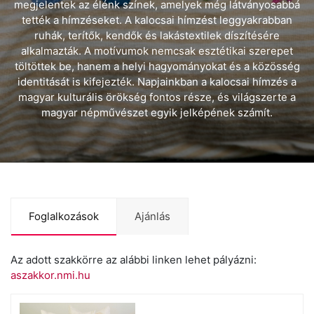
megjelentek az élénk színek, amelyek még látványosabbá
tették a hímzéseket. A kalocsai hímzést leggyakrabban
ruhák, terítők, kendők és lakástextilek díszítésére
alkalmazták. A motívumok nemcsak esztétikai szerepet
töltöttek be, hanem a helyi hagyományokat és a közösség
identitását is kifejezték. Napjainkban a kalocsai hímzés a
magyar kulturális örökség fontos része, és világszerte a
magyar népművészet egyik jelképének számít.
Foglalkozások
Ajánlás
Az adott szakkörre az alábbi linken lehet pályázni:
aszakkor.nmi.hu