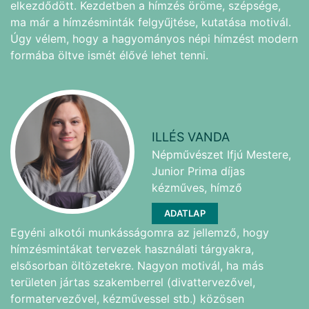
elkezdődött. Kezdetben a hímzés öröme, szépsége,
ma már a hímzésminták felgyűjtése, kutatása motivál.
Úgy vélem, hogy a hagyományos népi hímzést modern
formába öltve ismét élővé lehet tenni.
ILLÉS VANDA
Népművészet Ifjú Mestere,
Junior Prima díjas
kézműves, hímző
ADATLAP
Egyéni alkotói munkásságomra az jellemző, hogy
hímzésmintákat tervezek használati tárgyakra,
elsősorban öltözetekre. Nagyon motivál, ha más
területen jártas szakemberrel (divattervezővel,
formatervezővel, kézművessel stb.) közösen