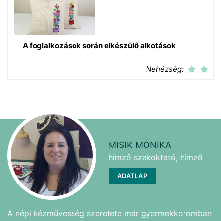
A foglalkozások során elkészülő alkotások
Nehézség:
MISIK MÓNIKA
hímző szakoktató, hímző
ADATLAP
A népi kézművesség szeretete már gyermekkoromban