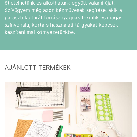
ötletelhetünk és alkothatunk együtt valami újat.
Szívügyem még azon kézművesek segítése, akik a
paraszti kultúrát forrásanyagnak tekintik és magas
színvonalú, kortárs használati tárgyakat képesek
készíteni mai környezetünkbe.
AJÁNLOTT TERMÉKEK