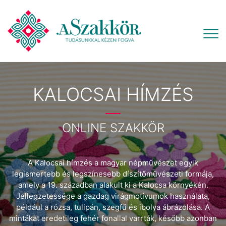
KALOCSAI HÍMZÉS
ONLINE SZAKKÖR
A Kalocsai hímzés a magyar népművészet egyik
legismertebb és legszínesebb díszítőművészeti formája,
amely a 19. században alakult ki a Kalocsa környékén.
Jellegzetessége a gazdag virágmotívumok használata,
például a rózsa, tulipán, szegfű és ibolya ábrázolása. A
mintákat eredetileg fehér fonallal varrták, később azonban