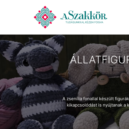
ÁLLATFIGU
A zsenília fonallal készült fig
kikapcsolódást is nyújtanak a