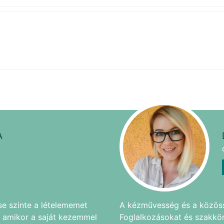
A
e szinte a lételememet
A kézművesség és a közöss
z, amikor a saját kezemmel
Foglalkozásokat és szakkö