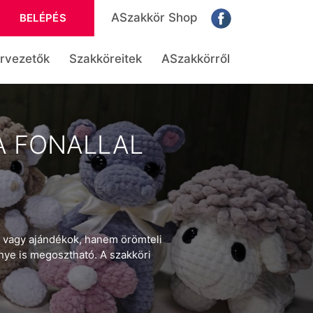
ASzakkör Shop
BELÉPÉS
rvezetők
Szakköreitek
ASzakkörről
A FONALLAL
k vagy ajándékok, hanem örömteli
nye is megosztható. A szakköri