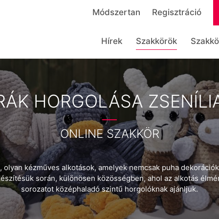
Módszertan
Regisztráció
Hírek
Szakkörök
Szakkö
RÁK HORGOLÁSA ZSENÍLI
ONLINE SZAKKÖR
urák, olyan kézműves alkotások, amelyek nemcsak puha dekoráció
 készítésük során, különösen közösségben, ahol az alkotás élmé
sorozatot középhaladó szintű horgolóknak ajánljuk.