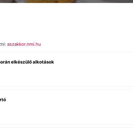
zni:
aszakkor.nmi.hu
során elkészülő alkotások
rtó