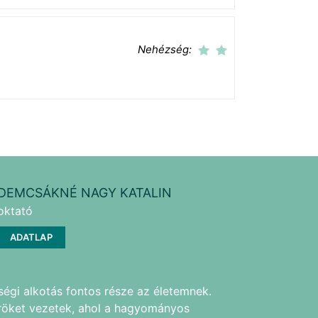
Nehézség:
DEMCSÁKNÉ NAGY KATALIN
oktató
ADATLAP
égi alkotás fontos része az életemnek.
röket vezetek, ahol a hagyományos