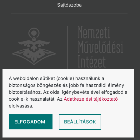
Sajtószoba
A weboldalon sütiket (cookie) használunk a
6065 Lakitelek, Szentkirályi út 2.
biztonságos böngészés és jobb felhasználói élmény
biztosításához. Az oldal igénybevételével elfogadod a
E-mail:
aszakkor@nmi.hu
cookie-k használatát. Az
Adatkezelési tájékoztató
E-mail:
titkarsag@nmi.hu
elolvasása.
Web:
www.nmi.hu
Adatkezelési tájékoztató
ELFOGADOM
BEÁLLÍTÁSOK
Általános Szerződési Feltételek
Sütikezelés áttekintése