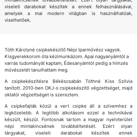
viseleti darabokat készítek a ennek felhasználásával,
amelyek a mai modern világban is használhatóak,
viselhetőek.
Tóth Károlyné csipkekészítő Népi Iparművész vagyok.
Kisgyerekkorom óta kézimunkázom. Apai nagyanyámtól a
varrás tudományát kaptam, Édesanyámtól pedig a hímzés
művészetét tanulhattam meg.
A csipkekészítésre Békéscsabán Tóthné Kiss Szilvia
tanított. 2010-ben OKJ-s csipkekészítő végzettséget, majd
oktatói végzettséget is szereztem.
A csipkefajták közül a vert csipke áll a szívemhez a
legközelebb. A legtöbb alkotásom ezzel a technikával
készült, készül. Fontosnak tartom a magyar nyelvterület
népi mintakincsének továbbéltetését. Ezért olyan
tárgyakat, viseleti darabokat készítek ennek