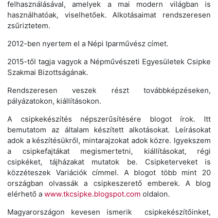
felhasználásával, amelyek a mai modern világban is
használhatóak, viselhetőek. Alkotásaimat rendszeresen
zsűriztetem.
2012-ben nyertem el a Népi Iparművész címet.
2015-től tagja vagyok a Népművészeti Egyesületek Csipke
Szakmai Bizottságának.
Rendszeresen veszek részt továbbképzéseken,
pályázatokon, kiállításokon.
A csipkekészítés népszerűsítésére blogot írok. Itt
bemutatom az általam készített alkotásokat. Leírásokat
adok a készítésükről, mintarajzokat adok közre. Igyekszem
a csipkefajtákat megismertetni, kiállításokat, régi
csipkéket, tájházakat mutatok be. Csipketerveket is
közzéteszek Variációk címmel. A blogot több mint 20
országban olvassák a csipkeszerető emberek. A blog
elérhető a
www.tkcsipke.blogspot.com
oldalon.
Magyarországon kevesen ismerik csipkekészítőinket,