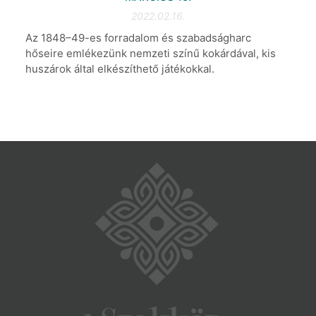
2022.02.16.
Az 1848–49-es forradalom és szabadságharc
hőseire emlékezünk nemzeti színű kokárdával, kis
huszárok által elkészíthető játékokkal.