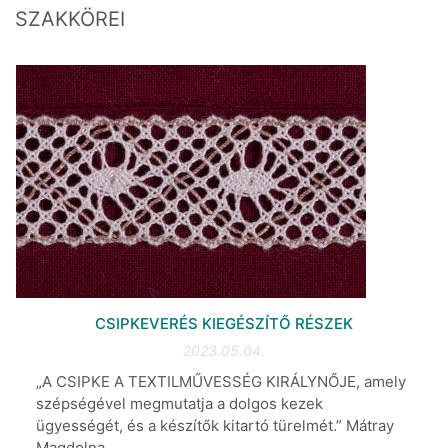
SZAKKÖREI
CSIPKEVERÉS KIEGÉSZÍTŐ RÉSZEK
2023.05.04.
„A CSIPKE A TEXTILMŰVESSÉG KIRÁLYNŐJE, amely
szépségével megmutatja a dolgos kezek
ügyességét, és a készítők kitartó türelmét.” Mátray
Magdolna