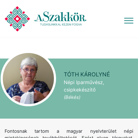
TÓTH KÁROLYNÉ
Népi Iparművész,
csipkekészítő
(Békés)
Fontosnak tartom a magyar nyelvterület népi
mintakincsének továbbéltetését. Ezért olyan tárgyakat,