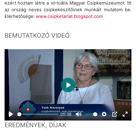
ezért hoztam létre a virtuális Magyar Csipkemúzeumot. Itt
az ország neves csipkekészítőinek munkáit mutatom be.
Elérhetősége:
www.csipketarlat.blogspot.com
BEMUTATKOZÓ VIDEÓ
Play
05:38
Play
Mute
Settings
PIP
Ente
EREDMÉNYEK, DÍJAK
fulls