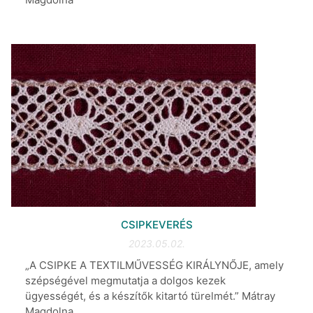
CSIPKEVERÉS
2023.05.02.
„A CSIPKE A TEXTILMŰVESSÉG KIRÁLYNŐJE, amely
szépségével megmutatja a dolgos kezek
ügyességét, és a készítők kitartó türelmét.” Mátray
Magdolna