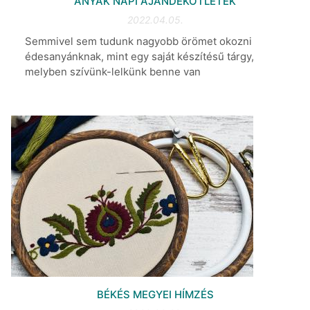
ANYÁK NAPI AJÁNDÉKÖTLETEK
2022.04.05.
Semmivel sem tudunk nagyobb örömet okozni
édesanyánknak, mint egy saját készítésű tárgy,
melyben szívünk-lelkünk benne van
BÉKÉS MEGYEI HÍMZÉS