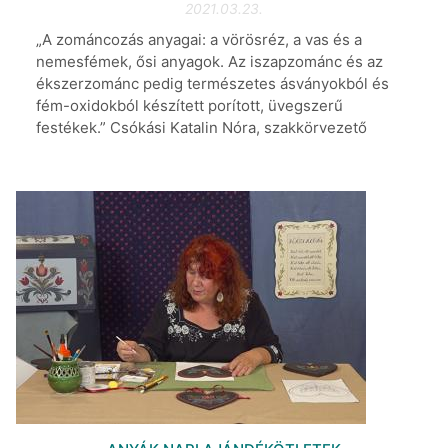
2021.03.23.
„A zománcozás anyagai: a vörösréz, a vas és a
nemesfémek, ősi anyagok. Az iszapzománc és az
ékszerzománc pedig természetes ásványokból és
fém-oxidokból készített porított, üvegszerű
festékek.” Csókási Katalin Nóra, szakkörvezető