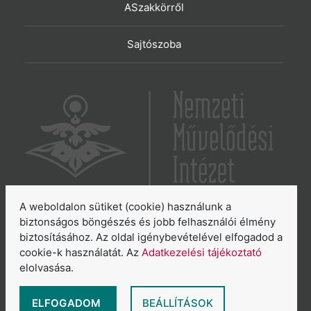
ASzakkörről
Sajtószoba
A weboldalon sütiket (cookie) használunk a
6065 Lakitelek, Szentkirályi út 2.
biztonságos böngészés és jobb felhasználói élmény
biztosításához. Az oldal igénybevételével elfogadod a
E-mail:
aszakkor@nmi.hu
cookie-k használatát. Az
Adatkezelési tájékoztató
E-mail:
titkarsag@nmi.hu
elolvasása.
Web:
www.nmi.hu
Adatkezelési tájékoztató
ELFOGADOM
BEÁLLÍTÁSOK