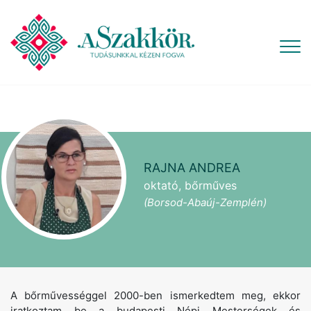
RAJNA ANDREA
oktató, bőrműves
(Borsod-Abaúj-Zemplén)
A bőrművességgel 2000-ben ismerkedtem meg, ekkor
iratkoztam be a budapesti Népi Mesterségek és