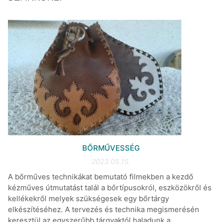
BŐRMŰVESSÉG
2023.05.15.
A bőrműves technikákat bemutató filmekben a kezdő
kézműves útmutatást talál a bőrtípusokról, eszközökről és
kellékekről melyek szükségesek egy bőrtárgy
elkészítéséhez. A tervezés és technika megismerésén
keresztül az egyszerűbb tárgyaktól haladunk a