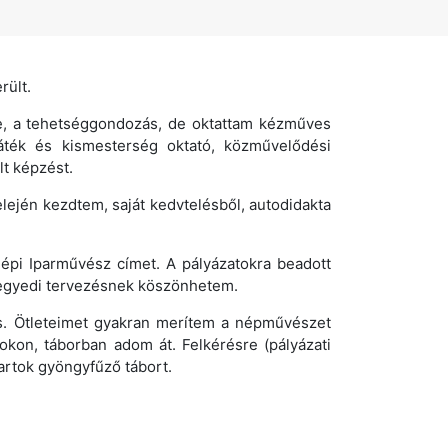
rült.
se, a tehetséggondozás, de oktattam kézműves
ték és kismesterség oktató, közművelődési
t képzést.
lején kezdtem, saját kedvtelésből, autodidakta
épi Iparművész címet. A pályázatokra beadott
 egyedi tervezésnek köszönhetem.
t is. Ötleteimet gyakran merítem a népművészet
kon, táborban adom át. Felkérésre (pályázati
artok gyöngyfűző tábort.