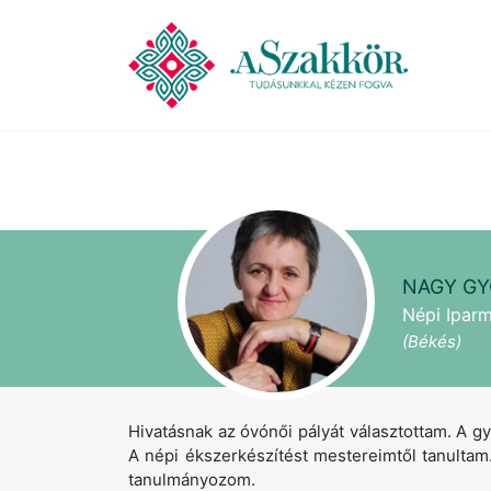
NAGY GY
Népi Iparm
(Békés)
Hivatásnak az óvónői pályát választottam. A g
A népi ékszerkészítést mestereimtől tanultam. 
tanulmányozom.