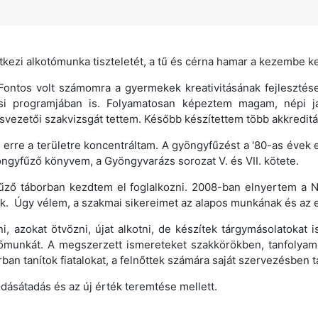
kezi alkotómunka tiszteletét, a tű és cérna hamar a kezembe ke
 Fontos volt számomra a gyermekek kreativitásának fejleszté
i programjában is. Folyamatosan képeztem magam, népi já
ezetői szakvizsgát tettem. Később készítettem több akkreditál
 erre a területre koncentráltam. A gyöngyfűzést a '80-as évek e
ngyfűző könyvem, a Gyöngyvarázs sorozat V. és VII. kötete.
űző táborban kezdtem el foglalkozni. 2008-ban elnyertem a N
ek. Úgy vélem, a szakmai sikereimet az alapos munkának és az
ni, azokat ötvözni, újat alkotni, de készítek tárgymásolatoka
tőmunkát. A megszerzett ismereteket szakkörökben, tanfolyamo
an tanítok fiatalokat, a felnőttek számára saját szervezésben t
dásátadás és az új érték teremtése mellett.