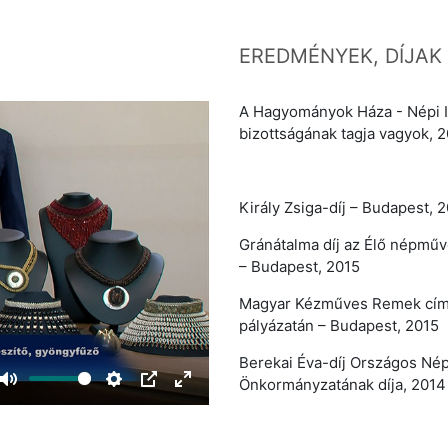
EREDMÉNYEK, DÍJAK
A Hagyományok Háza - Népi I
bizottságának tagja vagyok, 2
Király Zsiga-díj – Budapest,
Gránátalma díj az Élő népműv
– Budapest, 2015
Magyar Kézműves Remek cím 
pályázatán – Budapest, 2015
Berekai Éva-díj Országos Né
Önkormányzatának díja, 2014
Mute
Settings
PIP
Enter
fullscreen