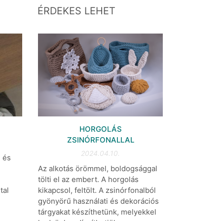
ÉRDEKES LEHET
HORGOLÁS
ZSINÓRFONALLAL
2024.04.10.
 és
Az alkotás örömmel, boldogsággal
ű
tölti el az embert. A horgolás
tal
kikapcsol, feltölt. A zsinórfonalból
gyönyörű használati és dekorációs
tárgyakat készíthetünk, melyekkel