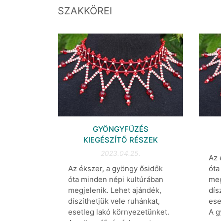
SZAKKÖREI
GYÖNGYFŰZÉS
KIEGÉSZÍTŐ RÉSZEK
2023.04.25.
Az 
Az ékszer, a gyöngy ősidők
óta
óta minden népi kultúrában
meg
megjelenik. Lehet ajándék,
dís
díszíthetjük vele ruhánkat,
ese
esetleg lakó környezetünket.
A g