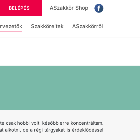
ASzakkör Shop
BELÉPÉS
rvezetők
Szakköreitek
ASzakkörről
te csak hobbi volt, később erre koncentráltam.
t alkotni, de a régi tárgyakat is érdeklődéssel