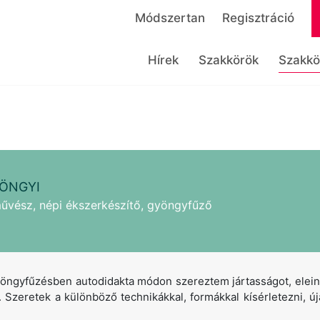
Módszertan
Regisztráció
Hírek
Szakkörök
Szakkö
ÖNGYI
űvész, népi ékszerkészítő, gyöngyfűző
yöngyfűzésben autodidakta módon szereztem jártasságot, elein
Szeretek a különböző technikákkal, formákkal kísérletezni, úja