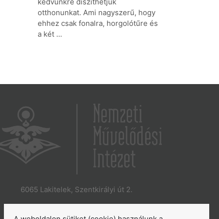
kedvünkre díszíthetjük
otthonunkat. Ami nagyszerű, hogy
ehhez csak fonalra, horgolótűre és
a két ...
6065 Lakitelek, Szentkirályi út 2.
E-mail:
aszakkor@nmi.hu
E-mail:
titkarsag@nmi.hu
A weboldalon sütiket (cookie) használunk a