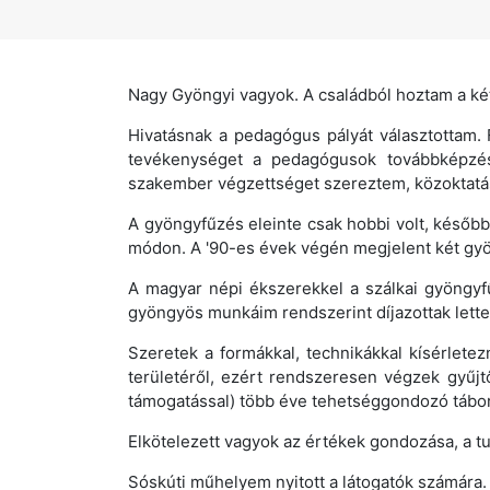
Nagy Gyöngyi vagyok. A családból hoztam a két
Hivatásnak a pedagógus pályát választottam.
tevékenységet a pedagógusok továbbképzés
szakember végzettséget szereztem, közoktatásv
A gyöngyfűzés eleinte csak hobbi volt, később
módon. A '90-es évek végén megjelent két gyö
A magyar népi ékszerekkel a szálkai gyöngyf
gyöngyös munkáim rendszerint díjazottak lett
Szeretek a formákkal, technikákkal kísérletez
területéről, ezért rendszeresen végzek gyűj
támogatással) több éve tehetséggondozó táborb
Elkötelezett vagyok az értékek gondozása, a tu
Sóskúti műhelyem nyitott a látogatók számára.