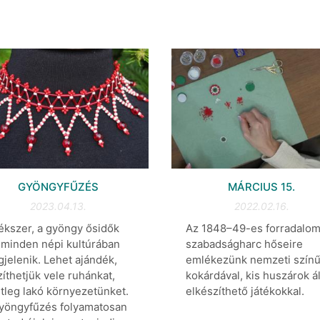
GYÖNGYFŰZÉS
MÁRCIUS 15.
2023.04.13.
2022.02.16.
ékszer, a gyöngy ősidők
Az 1848–49-es forradalom
 minden népi kultúrában
szabadságharc hőseire
jelenik. Lehet ajándék,
emlékezünk nemzeti szín
zíthetjük vele ruhánkat,
kokárdával, kis huszárok ál
tleg lakó környezetünket.
elkészíthető játékokkal.
yöngyfűzés folyamatosan