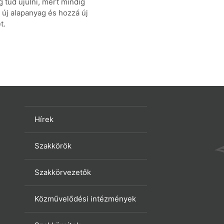
 tud újulni, mert mindig
 új alapanyag és hozzá új
t.
Hírek
Szakkörök
Szakkörvezetők
Közművelődési intézmények