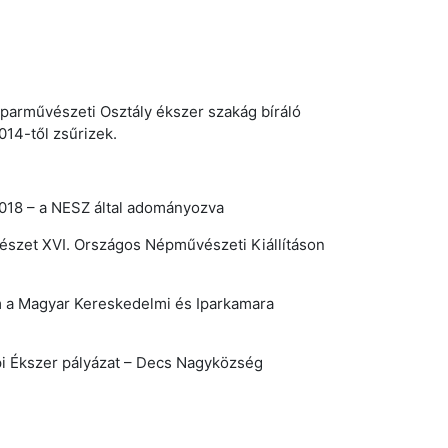
parművészeti Osztály ékszer szakág bíráló
014-től zsűrizek.
 2018 – a NESZ által adományozva
észet XVI. Országos Népművészeti Kiállításon
a Magyar Kereskedelmi és Iparkamara
pi Ékszer pályázat – Decs Nagyközség