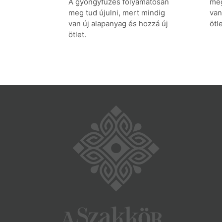
A gyöngyfűzés folyamatosan
meg
meg tud újulni, mert mindig
van
van új alapanyag és hozzá új
ötle
ötlet.