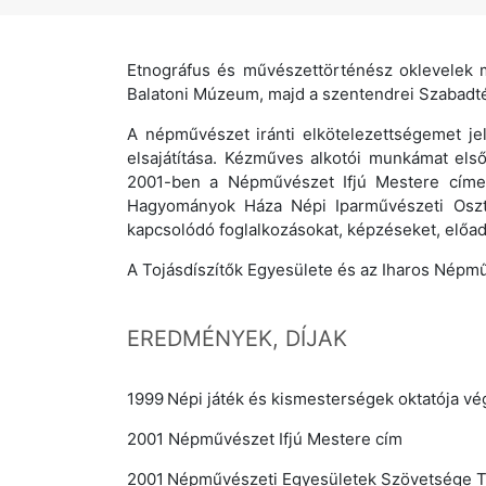
Etnográfus és művészettörténész oklevelek 
Balatoni Múzeum, majd a szentendrei Szabadt
A népművészet iránti elkötelezettségemet je
elsajátítása. Kézműves alkotói munkámat els
2001-ben a Népművészet Ifjú Mestere címe
Hagyományok Háza Népi Iparművészeti Osztá
kapcsolódó foglalkozásokat, képzéseket, előa
A Tojásdíszítők Egyesülete és az Iharos Népm
EREDMÉNYEK, DÍJAK
1999
Népi játék és kismesterségek oktatója v
2001 Népművészet Ifjú Mestere cím
2001
Népművészeti Egyesületek Szövetsége Toj