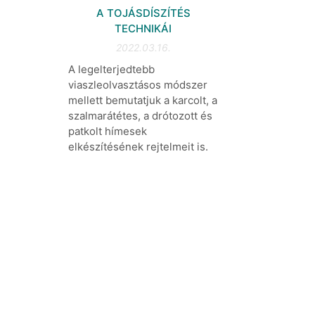
A TOJÁSDÍSZÍTÉS
TECHNIKÁI
2022.03.16.
A legelterjedtebb
viaszleolvasztásos módszer
mellett bemutatjuk a karcolt, a
szalmarátétes, a drótozott és
patkolt hímesek
elkészítésének rejtelmeit is.