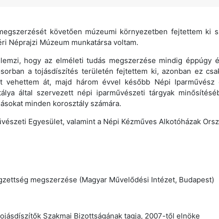
megszerzését követően múzeumi környezetben fejtettem ki s
éri Néprajzi Múzeum munkatársa voltam.
llemzi, hogy az elméleti tudás megszerzése mindig éppúgy ér
ősorban a tojásdíszítés területén fejtettem ki, azonban ez c
t vehettem át, majd három évvel később Népi Iparművész e
lya által szervezett népi iparművészeti tárgyak minősítés
dásokat minden korosztály számára.
űvészeti Egyesület, valamint a Népi Kézműves Alkotóházak Ors
égzettség megszerzése (Magyar Művelődési Intézet, Budapest)
ásdíszítők Szakmai Bizottságának tagja, 2007-től elnöke