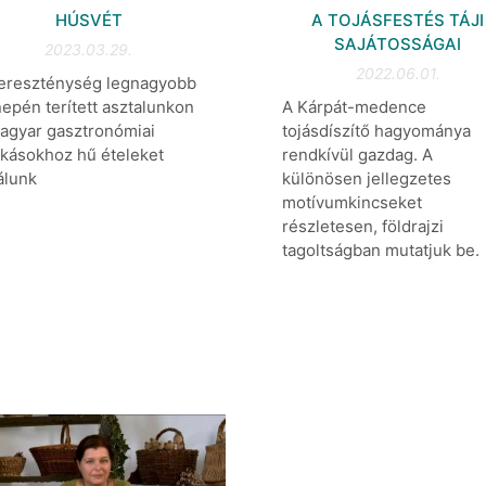
HÚSVÉT
A TOJÁSFESTÉS TÁJI
SAJÁTOSSÁGAI
2023.03.29.
2022.06.01.
ereszténység legnagyobb
epén terített asztalunkon
A Kárpát-medence
agyar gasztronómiai
tojásdíszítő hagyománya
kásokhoz hű ételeket
rendkívül gazdag. A
álunk
különösen jellegzetes
motívumkincseket
részletesen, földrajzi
tagoltságban mutatjuk be.