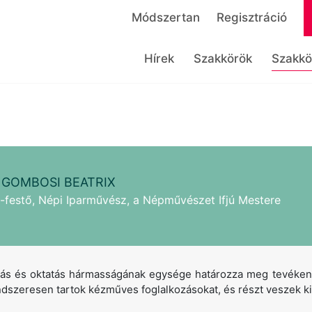
Módszertan
Regisztráció
Hírek
Szakkörök
Szakkö
 GOMBOSI BEATRIX
-festő, Népi Iparművész, a Népművészet Ifjú Mestere
kotás és oktatás hármasságának egysége határozza meg tevék
ndszeresen tartok kézműves foglalkozásokat, és részt veszek ki