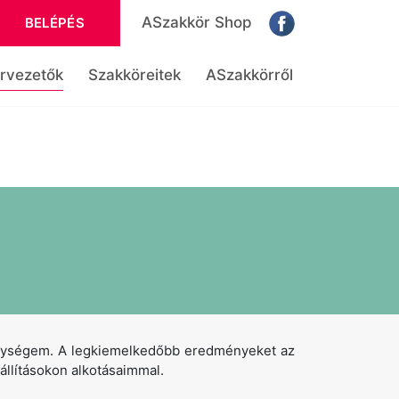
ASzakkör Shop
BELÉPÉS
rvezetők
Szakköreitek
ASzakkörről
enységem. A legkiemelkedőbb eredményeket az
állításokon alkotásaimmal.