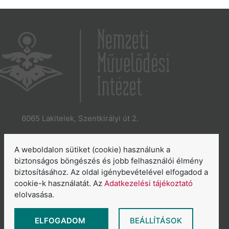
6065 Lakitelek, Szentkirályi út 2.
E-mail:
aszakkor@nmi.hu
E-mail:
titkarsag@nmi.hu
A weboldalon sütiket (cookie) használunk a
Web:
www.nmi.hu
biztonságos böngészés és jobb felhasználói élmény
biztosításához. Az oldal igénybevételével elfogadod a
Adatkezelési tájékoztató
cookie-k használatát. Az
Adatkezelési tájékoztató
Általános Szerződési Feltételek
elolvasása.
Sütikezelés áttekintése
ELFOGADOM
BEÁLLÍTÁSOK