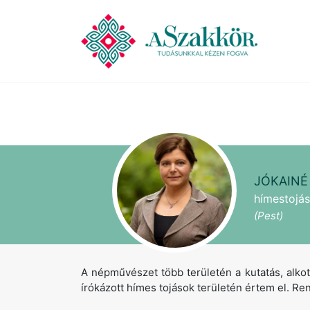
JÓKAINÉ
hímestojás
(Pest)
A népművészet több területén a kutatás, al
írókázott hímes tojások területén értem el. Re