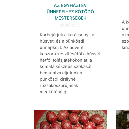
AZ EGYHÁZI ÉV
ÜNNEPEIHEZ KÖTŐDŐ
MESTERSÉGEK
A k
2025.03.11.
ünn
Körbejárjuk a karácsonyi, a
a m
húsvéti és a pünkösdi
szo
ünnepkört. Az adventi
kín
koszorú készítésétől a húsvét
hétfői tojásjátékokon át, a
komatálkészítés szokását
bemutatva eljutunk a
pünkösdi királyné
rózsakoszorújának
megkötéséig.