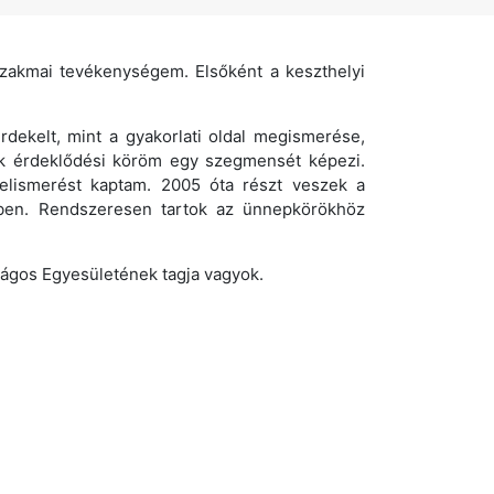
zakmai tevékenységem. Elsőként a keszthelyi
dekelt, mint a gyakorlati oldal megismerése,
sak érdeklődési köröm egy szegmensét képezi.
lismerést kaptam. 2005 óta részt veszek a
ében. Rendszeresen tartok az ünnepkörökhöz
zágos Egyesületének tagja vagyok.