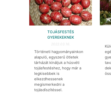
TOJÁSFESTÉS
GYEREKEKNEK
2022.03.16.
Kül
Történeti hagyományainkon
egé
alapuló, egyszerű ötletek
gye
tárházát kínáljuk a húsvéti
tav
tojásfestéshez, hogy már a
dek
legkisebbek is
öss
elkezdhessenek
megismerkedni a
tojásdíszítéssel.