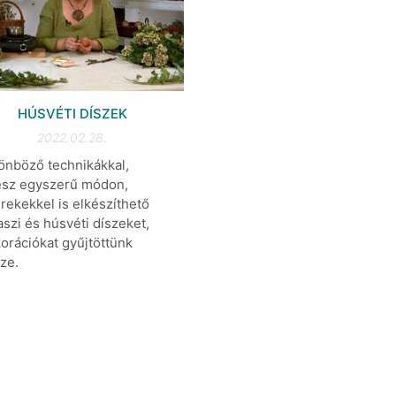
HÚSVÉTI DÍSZEK
2022.02.28.
önböző technikákkal,
sz egyszerű módon,
rekekkel is elkészíthető
aszi és húsvéti díszeket,
orációkat gyűjtöttünk
ze.