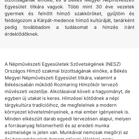
Egyesület titkára vagyok. Több mint 30 éve vezetek
gyermek és felnőtt hímző szakköröket, gyűjtöm és
feldolgozom a Kárpát-medence hímző kultúráját, tanárként
pedig továbbadom a tudásomat a hímzés iránt
érdeklődőknek.
A Népművészeti Egyesületek Szövetségének (NESZ)
Országos Hímző szakmai bizottságának elnöke, a Békés
Megyei Népművészeti Egyesület titkára, valamint a
Békéscsabán működő Rozmaring Hímzőkör tervező
művészeti vezetője. Alkotásaival követi a hagyományt, de
egyben új utakat is keres. Hímzései kötődnek a népi
tárgykultúra tradícióihoz, de megfelelnek a modern
környezet követelményeinek, a mai ember igényeinek is.
Minden elkészült darab egyedi tervezésen alapul, melyen
a forrásanyag felismerhető és az eredeti munka
eszmeisége is jelen van. Munkáival nemcsak megőrzi az