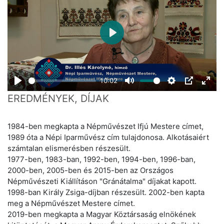
Play
10:02
Play
Mute
Settings
PIP
Ente
EREDMÉNYEK, DÍJAK
fulls
1984-ben megkapta a Népművészet Ifjú Mestere címet,
1989 óta a Népi Iparművész cím tulajdonosa. Alkotásaiért
számtalan elismerésben részesült.
1977-ben, 1983-ban, 1992-ben, 1994-ben, 1996-ban,
2000-ben, 2005-ben és 2015-ben az Országos
Népművészeti Kiállításon "Gránátalma" díjakat kapott.
1998-ban Király Zsiga-díjban részesült. 2002-ben kapta
meg a Népművészet Mestere címet.
2019-ben megkapta a Magyar Köztársaság elnökének