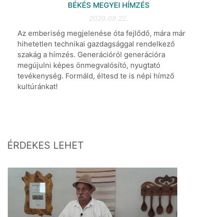
BÉKÉS MEGYEI HÍMZÉS
2020.09.22.
Az emberiség megjelenése óta fejlődő, mára már
hihetetlen technikai gazdagsággal rendelkező
szakág a hímzés. Generációról generációra
megújulni képes önmegvalósító, nyugtató
tevékenység. Formáld, éltesd te is népi hímző
kultúránkat!
ÉRDEKES LEHET