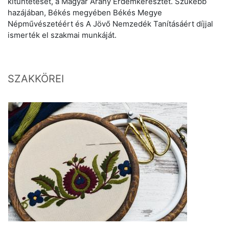
kitüntetését, a Magyar Arany Érdemkeresztet. Szűkebb
hazájában, Békés megyében Békés Megye
Népművészetéért és A Jövő Nemzedék Tanításáért díjjal
ismerték el szakmai munkáját.
SZAKKÖREI