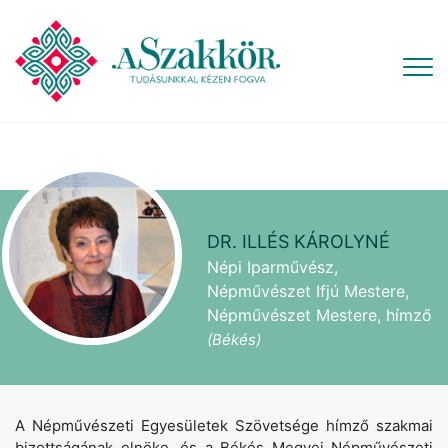
DR. ILLÉS KÁROLYNÉ
Népi Iparművész,
Népművészet Ifjú Mestere,
Népművészet Mestere, hímző
(Békés)
A Népművészeti Egyesületek Szövetsége hímző szakmai
bizottságának elnöke, és a Békés Megyei Népművészeti