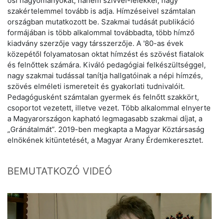
ősi hagyományokat, hanem szívvel-lélekkel, nagy
szakértelemmel tovább is adja. Hímzéseivel számtalan
országban mutatkozott be. Szakmai tudását publikáció
formájában is több alkalommal továbbadta, több hímző
kiadvány szerzője vagy társszerzője. A '80-as évek
közepétől folyamatosan oktat hímzést és szövést fiatalok
és felnőttek számára. Kiváló pedagógiai felkészültséggel,
nagy szakmai tudással tanítja hallgatóinak a népi hímzés,
szövés elméleti ismereteit és gyakorlati tudnivalóit.
Pedagógusként számtalan gyermek és felnőtt szakkört,
csoportot vezetett, illetve vezet. Több alkalommal elnyerte
a Magyarországon kapható legmagasabb szakmai díjat, a
„Gránátalmát”. 2019-ben megkapta a Magyar Köztársaság
elnökének kitüntetését, a Magyar Arany Érdemkeresztet.
BEMUTATKOZÓ VIDEÓ