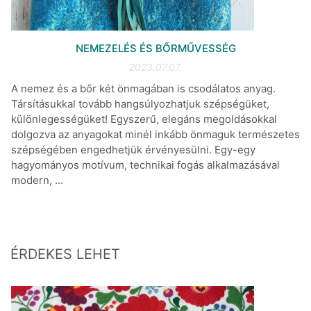
NEMEZELÉS ÉS BŐRMŰVESSÉG
2023.07.07.
A nemez és a bőr két önmagában is csodálatos anyag.
Társításukkal tovább hangsúlyozhatjuk szépségüket,
különlegességüket! Egyszerű, elegáns megoldásokkal
dolgozva az anyagokat minél inkább önmaguk természetes
szépségében engedhetjük érvényesülni. Egy-egy
hagyományos motívum, technikai fogás alkalmazásával
modern, ...
ÉRDEKES LEHET