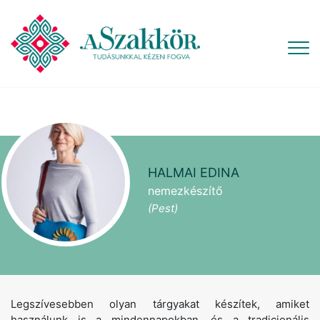
HALMAI EDINA
nemezkészítő
(Pest)
Legszívesebben olyan tárgyakat készítek, amiket
használunk is a mindennapokban, és a tradicionális