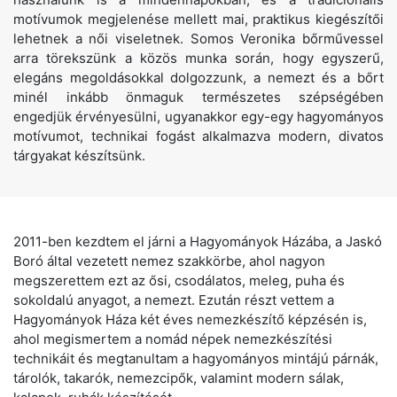
motívumok megjelenése mellett mai, praktikus kiegészítői
lehetnek a női viseletnek. Somos Veronika bőrművessel
arra törekszünk a közös munka során, hogy egyszerű,
elegáns megoldásokkal dolgozzunk, a nemezt és a bőrt
minél inkább önmaguk természetes szépségében
engedjük érvényesülni, ugyanakkor egy-egy hagyományos
motívumot, technikai fogást alkalmazva modern, divatos
tárgyakat készítsünk.
2011-ben kezdtem el járni a Hagyományok Házába, a Jaskó
Boró által vezetett nemez szakkörbe, ahol nagyon
megszerettem ezt az ősi, csodálatos, meleg, puha és
sokoldalú anyagot, a nemezt. Ezután részt vettem a
Hagyományok Háza két éves nemezkészítő képzésén is,
ahol megismertem a nomád népek nemezkészítési
technikáit és megtanultam a hagyományos mintájú párnák,
tárolók, takarók, nemezcipők, valamint modern sálak,