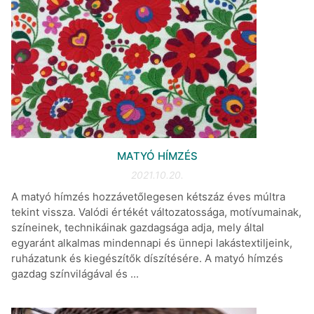
MATYÓ HÍMZÉS
2021.10.20.
A matyó hímzés hozzávetőlegesen kétszáz éves múltra
tekint vissza. Valódi értékét változatossága, motívumainak,
színeinek, technikáinak gazdagsága adja, mely által
egyaránt alkalmas mindennapi és ünnepi lakástextiljeink,
ruházatunk és kiegészítők díszítésére. A matyó hímzés
gazdag színvilágával és ...