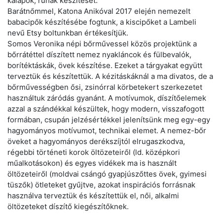
kalapok, ruhák készítését.
Barátnőmmel, Katona Anikóval 2017 elején nemezelt
babacipők készítésébe fogtunk, a kiscipőket a Lambeli
nevű Etsy boltunkban értékesítjük.
Somos Veronika népi bőrművessel közös projektünk a
bőrrátéttel díszített nemez nyakláncok és fülbevalók,
borítéktáskák, övek készítése. Ezeket a tárgyakat együtt
terveztük és készítettük. A kézitáskáknál a ma divatos, de a
bőrművességben ősi, zsinórral körbetekert szerkezetet
használtuk záródás gyanánt. A motívumok, díszítőelemek
azzal a szándékkal készültek, hogy modern, visszafogott
formában, csupán jelzésértékkel jelenítsünk meg egy-egy
hagyományos motívumot, technikai elemet. A nemez-bőr
öveket a hagyományos derékszíjtól elrugaszkodva,
régebbi történeti korok öltözeteiről (ld. középkori
műalkotásokon) és egyes vidékek ma is használt
öltözeteiről (moldvai csángó gyapjúszőttes övek, gyimesi
tüszők) ötleteket gyűjtve, azokat inspirációs forrásnak
használva terveztük és készítettük el, női, alkalmi
öltözeteket díszítő kiegészítőknek.