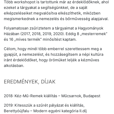
Több workshopot is tartottunk már az érdeklődőknek, ahol
ezeket a tárgyakat a segítségünkkel, de a saját
elképzeléseiket megvalósítva elkészíthetik, miközben
megismerkednek a nemezelés és bőrművesség alapjaival.
Folyamatosan zsűriztetem a tárgyaimat a Hagyományok
Házában (2017, 2018, 2019, 2020). Eddig 8 „mesterremek”
és 16 „míves termék” minősítést kaptam.
Célom, hogy minél több emberrel szerettessem meg a
gyapjút, a nemezelést, és hozzásegítsem a népi kultúra
iránt érdeklődőket, hogy örömüket leljék a kézműves
alkotásban.
EREDMÉNYEK, DÍJAK
2018: Kéz-Mű-Remek kiállítás – Műcsarnok, Budapest
2019: Kitesszük a szűrét pályázat és kiállítás,
Berettyóújfalu – Modern egyéni kategória II.díj