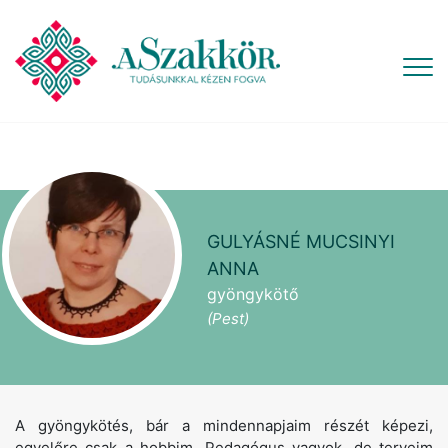
GULYÁSNÉ MUCSINYI
ANNA
gyöngykötő
(Pest)
A gyöngykötés, bár a mindennapjaim részét képezi,
egyelőre csak a hobbim. Pedagógus vagyok, de terveim