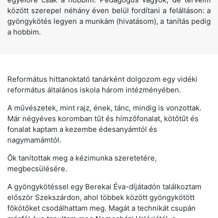
között szerepel néhány éven belül fordítani a felálláson: a
gyöngykötés legyen a munkám (hivatásom), a tanítás pedig
a hobbim.
Református hittanoktató tanárként dolgozom egy vidéki
református általános iskola három intézményében.
A művészetek, mint rajz, ének, tánc, mindig is vonzottak.
Már négyéves koromban tűt és hímzőfonalat, kötőtűt és
fonalat kaptam a kezembe édesanyámtól és
nagymamámtól.
Ők tanítottak meg a kézimunka szeretetére,
megbecsülésére.
A gyöngykötéssel egy Berekai Éva-díjátadón találkoztam
először Szekszárdon, ahol többek között gyöngykötött
főkötőket csodálhattam meg. Magát a technikát csupán