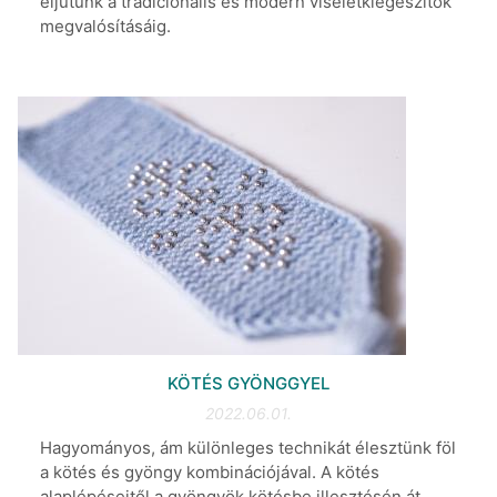
eljutunk a tradicionális és modern viseletkiegészítők
megvalósításáig.
KÖTÉS GYÖNGGYEL
2022.06.01.
Hagyományos, ám különleges technikát élesztünk föl
a kötés és gyöngy kombinációjával. A kötés
alaplépéseitől a gyöngyök kötésbe illesztésén át