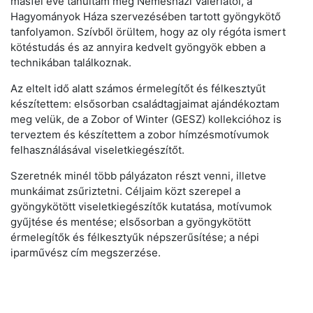
másfél éve tanultam meg Nemesházi Valériától, a
Hagyományok Háza szervezésében tartott gyöngykötő
tanfolyamon. Szívből örültem, hogy az oly régóta ismert
kötéstudás és az annyira kedvelt gyöngyök ebben a
technikában találkoznak.
Az eltelt idő alatt számos érmelegítőt és félkesztyűt
készítettem: elsősorban családtagjaimat ajándékoztam
meg velük, de a Zobor of Winter (GESZ) kollekcióhoz is
terveztem és készítettem a zobor hímzésmotívumok
felhasználásával viseletkiegészítőt.
Szeretnék minél több pályázaton részt venni, illetve
munkáimat zsűriztetni. Céljaim közt szerepel a
gyöngykötött viseletkiegészítők kutatása, motívumok
gyűjtése és mentése; elsősorban a gyöngykötött
érmelegítők és félkesztyűk népszerűsítése; a népi
iparművész cím megszerzése.