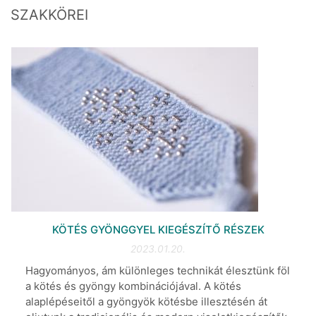
SZAKKÖREI
KÖTÉS GYÖNGGYEL KIEGÉSZÍTŐ RÉSZEK
2023.01.20.
Hagyományos, ám különleges technikát élesztünk föl
a kötés és gyöngy kombinációjával. A kötés
alaplépéseitől a gyöngyök kötésbe illesztésén át