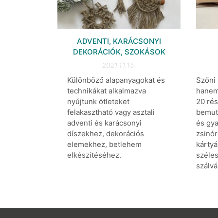
ADVENTI, KARÁCSONYI
DEKORÁCIÓK, SZOKÁSOK
2021.11.15.
Különböző alapanyagokat és
Szőni
technikákat alkalmazva
hanem 
nyújtunk ötleteket
20 rés
felakasztható vagy asztali
bemuta
adventi és karácsonyi
és gya
díszekhez, dekorációs
zsinór
elemekhez, betlehem
kártyá
elkészítéséhez.
széles
szálvál