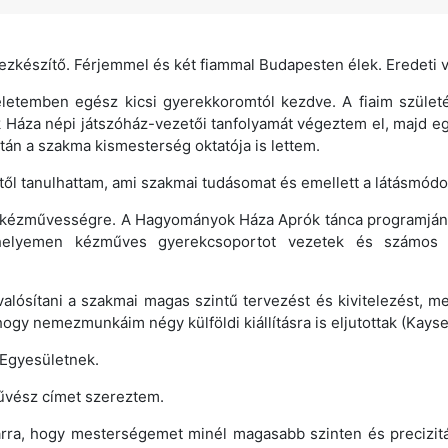
ezkészítő. Férjemmel és két fiammal Budapesten élek. Eredeti
életemben egész kicsi gyerekkoromtól kezdve. A fiaim szület
k Háza népi játszóház-vezetői tanfolyamát végeztem el, majd e
tán a szakma kismesterség oktatója is lettem.
ől tanulhattam, ami szakmai tudásomat és emellett a látásmód
ok kézművességre. A Hagyományok Háza Aprók tánca programj
kóhelyemen kézműves gyerekcsoportot vezetek és számos i
lósítani a szakmai magas szintű tervezést és kivitelezést,
hogy nemezmunkáim négy külföldi kiállításra is eljutottak (Kays
 Egyesületnek.
űvész címet szereztem.
rra, hogy mesterségemet minél magasabb szinten és precizit