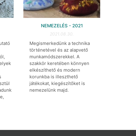
NEMEZELÉS - 2021
2021.08.30.
utató
Megismerkedünk a technika
történetével és az alapvető
ól,
munkamódszerekkel. A
elyek
szakkör keretében könnyen
elkészíthető és modern
s
korunkba is illeszthető
sztül
játékokat, kiegészítőket is
ladunk
nemezelünk majd.
e,