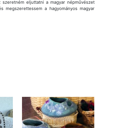
z szeretném eljuttatni a magyar népművészet
m és megszerettessem a hagyományos magyar