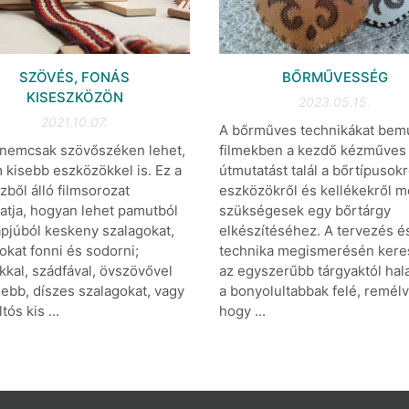
SZÖVÉS, FONÁS
BŐRMŰVESSÉG
KISESZKÖZÖN
2023.05.15.
2021.10.07.
A bőrműves technikákat bem
 nemcsak szövőszéken lehet,
filmekben a kezdő kézműves
kisebb eszközökkel is. Ez a
útmutatást talál a bőrtípusokr
zből álló filmsorozat
eszközökről és kellékekről m
tja, hogyan lehet pamutból
szükségesek egy bőrtárgy
pjúból keskeny szalagokat,
elkészítéséhez. A tervezés é
okat fonni és sodorni;
technika megismerésén kere
kkal, szádfával, övszövővel
az egyszerűbb tárgyaktól ha
ebb, díszes szalagokat, vagy
a bonyolultabbak felé, remélv
tós kis ...
hogy ...