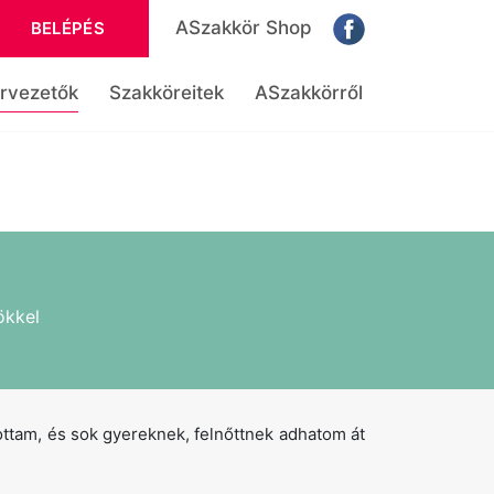
ASzakkör Shop
BELÉPÉS
rvezetők
Szakköreitek
ASzakkörről
ökkel
ttam, és sok gyereknek, felnőttnek adhatom át