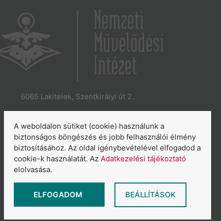
6065 Lakitelek, Szentkirályi út 2.
E-mail:
aszakkor@nmi.hu
E-mail:
titkarsag@nmi.hu
A weboldalon sütiket (cookie) használunk a
Web:
www.nmi.hu
biztonságos böngészés és jobb felhasználói élmény
biztosításához. Az oldal igénybevételével elfogadod a
Adatkezelési tájékoztató
cookie-k használatát. Az
Adatkezelési tájékoztató
Általános Szerződési Feltételek
elolvasása.
Sütikezelés áttekintése
ELFOGADOM
BEÁLLÍTÁSOK