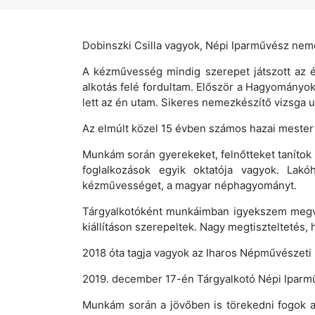
Dobinszki Csilla vagyok, Népi Iparművész nem
A kézművesség mindig szerepet játszott az 
alkotás felé fordultam. Először a Hagyományo
lett az én utam. Sikeres nemezkészítő vizsga u
Az elmúlt közel 15 évben számos hazai mestert
Munkám során gyerekeket, felnőtteket tanít
foglalkozások egyik oktatója vagyok. La
kézművességet, a magyar néphagyományt.
Tárgyalkotóként munkáimban igyekszem megva
kiállításon szerepeltek. Nagy megtiszteltetés, 
2018 óta tagja vagyok az Iharos Népművészeti
2019. december 17-én Tárgyalkotó Népi Iparm
Munkám során a jövőben is törekedni fogok a