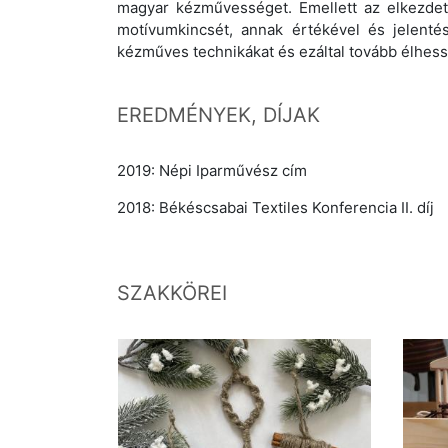
magyar kézművességet. Emellett az elkezdet
motívumkincsét, annak értékével és jelen
kézműves technikákat és ezáltal tovább élhess
EREDMÉNYEK, DÍJAK
2019: Népi Iparművész cím
2018: Békéscsabai Textiles Konferencia II. díj
SZAKKÖREI