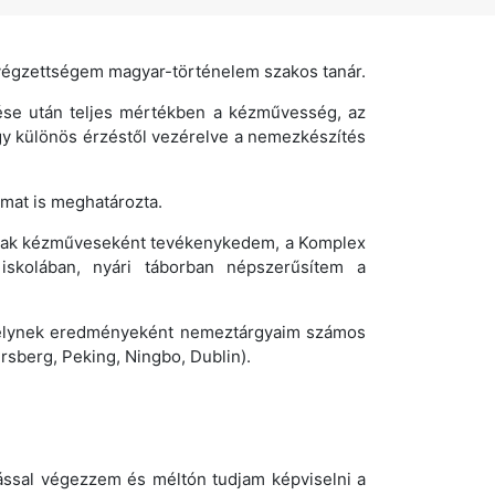
 végzettségem magyar-történelem szakos tanár.
ése után teljes mértékben a kézművesség, az
gy különös érzéstől vezérelve a nemezkészítés
omat is meghatározta.
ának kézműveseként tevékenykedem, a Komplex
skolában, nyári táborban népszerűsítem a
 melynek eredményeként nemeztárgyaim számos
ersberg, Peking, Ningbo, Dublin).
ással végezzem és méltón tudjam képviselni a