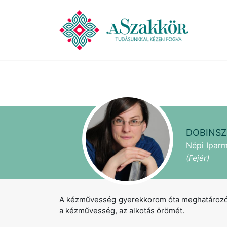
DOBINSZ
Népi Iparm
(Fejér)
A kézművesség gyerekkorom óta meghatározó ré
a kézművesség, az alkotás örömét.