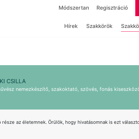
Módszertan
Regisztráció
Hírek
Szakkörök
Szakkö
KI CSILLA
űvész nemezkészítő, szakoktató, szövés, fonás kiseszköz
sze az életemnek. Örülök, hogy hivatásomnak is ezt választo