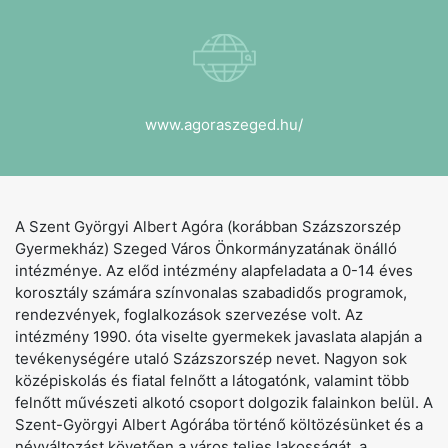
www.agoraszeged.hu/
A Szent Györgyi Albert Agóra (korábban Százszorszép
Gyermekház) Szeged Város Önkormányzatának önálló
intézménye. Az előd intézmény alapfeladata a 0-14 éves
korosztály számára színvonalas szabadidős programok,
rendezvények, foglalkozások szervezése volt. Az
intézmény 1990. óta viselte gyermekek javaslata alapján a
tevékenységére utaló Százszorszép nevet. Nagyon sok
középiskolás és fiatal felnőtt a látogatónk, valamint több
felnőtt művészeti alkotó csoport dolgozik falainkon belül. A
Szent-Györgyi Albert Agórába történő költözésünket és a
névváltozást követően a város teljes lakosságát, a