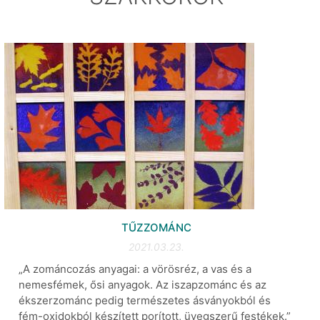
TŰZZOMÁNC
2021.03.23.
„A zománcozás anyagai: a vörösréz, a vas és a
nemesfémek, ősi anyagok. Az iszapzománc és az
ékszerzománc pedig természetes ásványokból és
fém-oxidokból készített porított, üvegszerű festékek.”