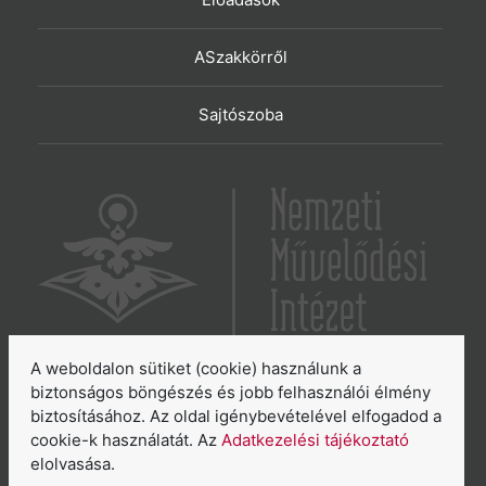
ASzakkörről
Sajtószoba
A weboldalon sütiket (cookie) használunk a
6065 Lakitelek, Szentkirályi út 2.
biztonságos böngészés és jobb felhasználói élmény
biztosításához. Az oldal igénybevételével elfogadod a
E-mail:
aszakkor@nmi.hu
cookie-k használatát. Az
Adatkezelési tájékoztató
E-mail:
titkarsag@nmi.hu
elolvasása.
Web:
www.nmi.hu