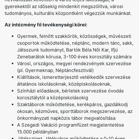
gyerekektől az idősekig mindenkit megszólítva, városi
tudományos, kulturális központként végezzük munkánkat.
Az intézmény fő tevékenységi körei:
Gyermek, felnőtt szakkörök, közösségek, művészeti
csoportok működtetése, néptánc, modern tánc, sakk,
Játsszunk tudományt, Bartók Béla Női Kar, Ifjú
Zenebarátok kórusa, 3-100 éves korosztály számára
Városi, országos, megyei rendezvények szervezése
(pl. Gyermeknap, Néptáncfesztivál)
Kiállítások, ismeretterjesztő vetélkedők szervezése
általános iskolásoknak, középiskolásoknak,
Színházi előadások, bérletek szervezése óvodás
korosztálytól a középiskolásokig
Szaktáborok működtetése, kerékpáros, gazdálkodj
okosan, kézműves, sporttáborok megszervezése, az
önkormányzati napközis tábor megvalósítása
A Szegedi Vakáció programfüzet megjelentetése
15.000 példányban
Játéksziget, Játékváros működtetése a 0-10 éves