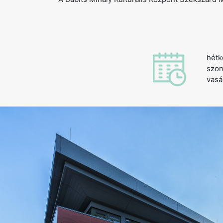
hétk
szom
vasá