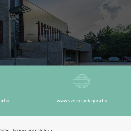
a.hu
www.szekszardagora.hu
dési, közösségi színtere.