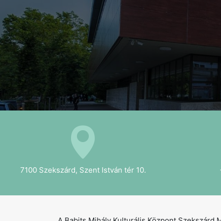
7100 Szekszárd, Szent István tér 10.
A Babits Mihály Kulturális Központ Szekszárd 