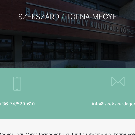
SZEKSZÁRD
/
TOLNA MEGYE
+36-74/529-610
info@szekszardagor
Megyei Jogú Város legnagyobb kulturális intézménye, közművelő