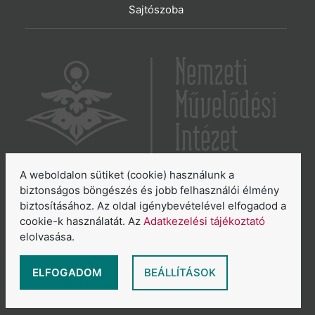
Sajtószoba
A weboldalon sütiket (cookie) használunk a
6065 Lakitelek, Szentkirályi út 2.
biztonságos böngészés és jobb felhasználói élmény
biztosításához. Az oldal igénybevételével elfogadod a
E-mail:
aszakkor@nmi.hu
cookie-k használatát. Az
Adatkezelési tájékoztató
E-mail:
titkarsag@nmi.hu
elolvasása.
Web:
www.nmi.hu
Adatkezelési tájékoztató
ELFOGADOM
BEÁLLÍTÁSOK
Általános Szerződési Feltételek
Sütikezelés áttekintése