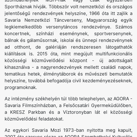
Sportháznak hívják. Többször volt nemzetközi és országos
jelentőségű rendezvények helyszíne, 1966 óta itt zajlik a
Savaria Nemzetközi Táncverseny, Magyarország egyik
legkiemelkedőbb versenytáncos rendezvénye. Számos
koncertnek, színházi eseménynek, sportversenynek,
bálnak és gálaműsornak, iskolai és ünnepi rendezvénynek
ad otthont, de galériáján rendszeresen látogathatók
kiállítások is. 2015 óta, mint megújult multifunkcionális
közösségi közművelődési központ - új adottságait
kihasználva - a nagyrendezvények mellett családi napok,
tematikus hetek, élménytáborok és művészeti bemutatók
helyszíne, továbbá befogadója civil kezdeményezéseknek,
programoknak.
Az intézmény székhelyén túl több telephelyen, az AGORA -
Savaria Filmszínházban, a Felsőcsatári Gyermeküdülőben,
a KRESZ Parkban és a Víztoronyban lát el közösségi
közművelődési feladatokat.
Az egykori Savaria Mozi 1973-ban nyitotta meg kapuit,
2007 óta szerves része az AGORA Szombathelyi Kulturális