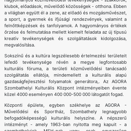
klubok, előadások, művelődő közösségek - otthona. Ebben
a világban együtt él a zene, az előadó és mozgásművészet,
a sport, a gyermek és ifjúsági rendezvények, valamint a
felnőttképzések és tanfolyamok. A hagyományos értékek
őrzése és felmutatása mellett kiemelt feladata az új típusú
kreatív tevékenységek és szolgáltatások kidolgozása,
megvalósítása.
Sokszínű és a kultúra legszélesebb értelmezési területeit
lefedő tevékenysége révén a megye legfontosabb
kulturális fóruma, a területi közművelődési tanácsadó
szolgáltatás ellátója, mindemellett a kulturális alapú
gazdaságfejlesztési folyamatok generátora,. Az AGORA
Szombathelyi Kulturális Központ intézményeiben évente
közel 4000 eseményen 400 000-500 000 látogatót fogad.
Központi épülete, egyben székhelye az AGORA -
Művelődési és Sportház, Szombathely legnagyobb
befogadóképességű kulturális helyszíne. A népszerű
intézményt - amely 1963-ban nyitotta meg kapuit - a
szombathelyiek MSH-nak vagy csak egyszerűen