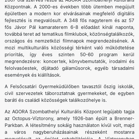
Központnak. A 2000-es években több ütemben megújult
épületben a modern kor elvárásainak megfelelő digitális
fejlesztés is megvalósult. A 348 fős nagyterem és az 57
fős Jávor Pál kamaraterem 6-8 előadást kínál naponta,
továbbá teret ad tematikus filmklubok, közönségtalálkozók,
országos és nemzetközi filmnapok megrendezésének. A
mozi multikulturális közösségi térként való működtetése
prioritás, így éves szinten 50-60 program kerül
megrendezésre: koncertek, könyvbemutatók, irodalmi és
felolvasóestek, díjátadó gálaműsorok, egyéb társadalmi
események és kiállítások.
A Felsőcsatári Gyermeküdülőben tavasztól őszig iskolák,
civil szervezetek táboroztatnak gyermekeket, de egyben
baráti és családi közösségek találkozóhelye is.
Az AGORA Szombathelyi Kulturális Központ legújabb tagja
az Octopus-Víztorony, amely 1926-ban épült a Brenner-
Parkban. A létesítmény sokáig használaton kívül volt, majd
a város nagyberuházásainak részeként mostanra
megvalósult az épület rehabilitációja. A Víztoronyban