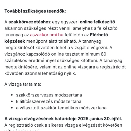
További szükséges teendők:
A
szakkörvezetéshez
egy egyszeri
online felkészítő
alkalmon szükséges részt venni, amelyhez a felkészítő
tananyag az
aszakkor.nmi.hu
felületén az
Elérhető
képzések
menüpont alatt található. A tananyag
megtekintését követően lehet a vizsgát elvégezni. A
vizsgához kapcsolódó online tesztet minimum 80
százalékos eredménnyel szükséges kitölteni. A tananyag
megtekintésére, valamint az online vizsgára a regisztrációt
követően azonnal lehetőség nyílik.
A vizsga tartalma:
szakkörszervezés módszertana
kiállításszervezés módszertana
a választott szakkör tematikus módszertana
A vizsga elvégzésének határideje 2025. június 30. éjfél.
A regisztráció csak a sikeres vizsga elvégzését követően