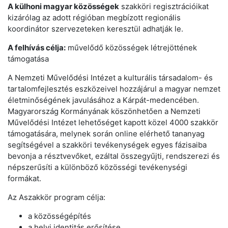
A külhoni magyar közösségek
szakköri regisztrációikat
kizárólag az adott régióban megbízott regionális
koordinátor szervezeteken keresztül adhatják le.
A felhívás célja:
művelődő közösségek létrejöttének
támogatása
A Nemzeti Művelődési Intézet a kulturális társadalom- és
tartalomfejlesztés eszközeivel hozzájárul a magyar nemzet
életminőségének javulásához a Kárpát-medencében.
Magyarország Kormányának köszönhetően a Nemzeti
Művelődési Intézet lehetőséget kapott közel 4000 szakkör
támogatására, melynek során online elérhető tananyag
segítségével a szakköri tevékenységek egyes fázisaiba
bevonja a résztvevőket, ezáltal összegyűjti, rendszerezi és
népszerűsíti a különböző közösségi tevékenységi
formákat.
Az Aszakkör program célja:
a közösségépítés
a helyi identitás erősítése