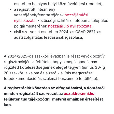
esetében hatályos helyi közművelődési rendelet,
a regisztrált intézmény
vezetőjének/fenntartójának
hozzájárulási
nyilatkozata
, közösségi színtér esetében a település
polgármesterének
hozzájáruló nyilatkozata,
civil szervezet esetében 2024-as OSAP 2571-as
adatszolgáltatás leadásának igazolása,
A 2024/2025-ös szakköri évadban is részt vevők pozitív
regisztrációjának feltétele, hogy a megállapodásban
rögzített kötelezettségeinek eleget tegyen (június 30-ig
20 szakköri alkalom és a záró kiállítás megtartása,
fotódokumentáció és szakmai beszámoló feltöltése).
A regisztrációt követően az elfogadásáról, a döntésről
minden regisztrált szervezet az
aszakkor.nmi.hu
felületen tud tájékozódni, melyről emailben értesítést
kap.