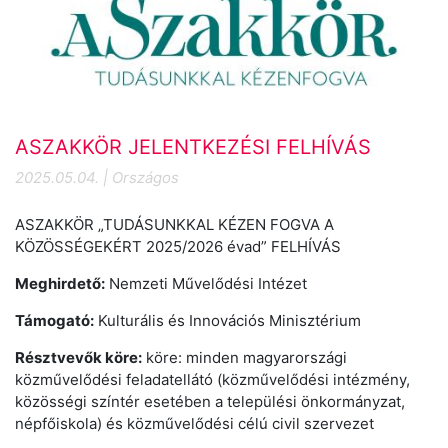
ASZAKKÖR JELENTKEZÉSI FELHÍVÁS
2025.05.04. | Országos
ASZAKKÖR „TUDÁSUNKKAL KÉZEN FOGVA A
KÖZÖSSÉGEKÉRT 2025/2026 évad” FELHÍVÁS
Meghirdető:
Nemzeti Művelődési Intézet
Támogató:
Kulturális és Innovációs Minisztérium
Résztvevők köre:
köre: minden magyarországi
közművelődési feladatellátó (közművelődési intézmény,
közösségi színtér esetében a települési önkormányzat,
népfőiskola) és közművelődési célú civil szervezet