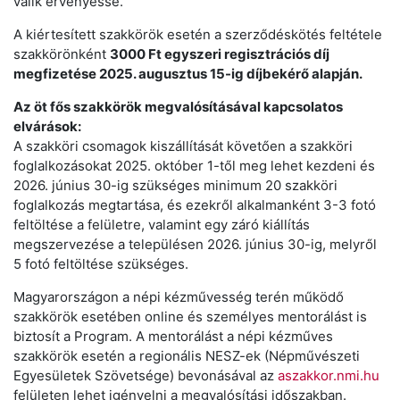
válik érvényessé.
A kiértesített szakkörök esetén a szerződéskötés feltétele
szakkörönként
3000 Ft egyszeri regisztrációs díj
megfizetése 2025. augusztus 15-ig díjbekérő alapján.
Az öt fős szakkörök megvalósításával kapcsolatos
elvárások:
A szakköri csomagok kiszállítását követően a szakköri
foglalkozásokat 2025. október 1-től meg lehet kezdeni és
2026. június 30-ig szükséges minimum 20 szakköri
foglalkozás megtartása, és ezekről alkalmanként 3-3 fotó
feltöltése a felületre, valamint egy záró kiállítás
megszervezése a településen 2026. június 30-ig, melyről
5 fotó feltöltése szükséges.
Magyarországon a népi kézművesség terén működő
szakkörök esetében online és személyes mentorálást is
biztosít a Program. A mentorálást a népi kézműves
szakkörök esetén a regionális NESZ-ek (Népművészeti
Egyesületek Szövetsége) bevonásával az
aszakkor.nmi.hu
felületen lehet igényelni a megvalósítási időszakban.