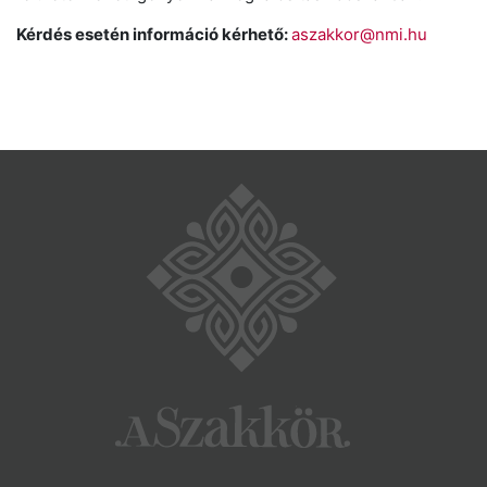
Kérdés esetén információ kérhető:
aszakkor@nmi.hu