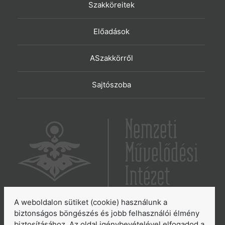
Szakköreitek
Előadások
ASzakkörről
Sajtószoba
A weboldalon sütiket (cookie) használunk a
6065 Lakitelek, Szentkirályi út 2.
biztonságos böngészés és jobb felhasználói élmény
biztosításához. Az oldal igénybevételével elfogadod a