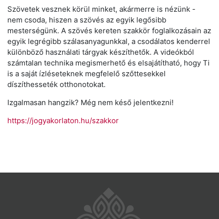
Szövetek vesznek körül minket, akármerre is nézünk -
nem csoda, hiszen a szövés az egyik legősibb
mesterségünk. A szövés kereten szakkör foglalkozásain az
egyik legrégibb szálasanyagunkkal, a csodálatos kenderrel
különböző használati tárgyak készíthetők. A videókból
számtalan technika megismerhető és elsajátítható, hogy Ti
is a saját ízléseteknek megfelelő szőttesekkel
díszíthesseték otthonotokat.
Izgalmasan hangzik? Még nem késő jelentkezni!
https://jogyakorlaton.hu/szakkor