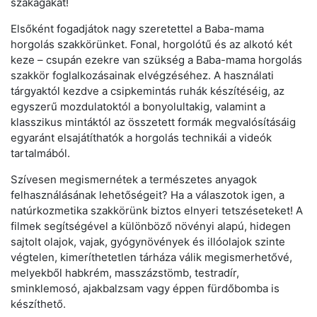
szakágakat!
Elsőként fogadjátok nagy szeretettel a Baba-mama
horgolás szakkörünket. Fonal, horgolótű és az alkotó két
keze – csupán ezekre van szükség a Baba-mama horgolás
szakkör foglalkozásainak elvégzéséhez. A használati
tárgyaktól kezdve a csipkemintás ruhák készítéséig, az
egyszerű mozdulatoktól a bonyolultakig, valamint a
klasszikus mintáktól az összetett formák megvalósításáig
egyaránt elsajátíthatók a horgolás technikái a videók
tartalmából.
Szívesen megismernétek a természetes anyagok
felhasználásának lehetőségeit? Ha a válaszotok igen, a
natúrkozmetika szakkörünk biztos elnyeri tetszéseteket! A
filmek segítségével a különböző növényi alapú, hidegen
sajtolt olajok, vajak, gyógynövények és illóolajok szinte
végtelen, kimeríthetetlen tárháza válik megismerhetővé,
melyekből habkrém, masszázstömb, testradír,
sminklemosó, ajakbalzsam vagy éppen fürdőbomba is
készíthető.