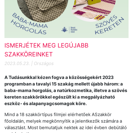
ISMERJÉTEK MEG LEGÚJABB
SZAKKÖREINKET
2023.05.23. | Országos
A Tudásunkkal kézen fogva a közösségekért 2023
programban a tavalyi 15 szakág mellett újabb három: a
baba-mama horgolás, a natúrkozmetika, illetve a szövés
kereten szakkörökkel egészült ki a megpályázható
eszköz- és alapanyagcsomagok köre.
Mind a 18 szakkörtípus filmjei elérhetőek ASzakkör
főoldalán, melyek megkönnyítik a jelentkezők számára a
választást. Most bemutatjuk nektek az idei évben debütáló