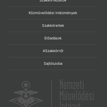
Szakkörvezetők
Közművelődési intézmények
Szakköreitek
Előadások
ASzakkörről
Sajtószoba