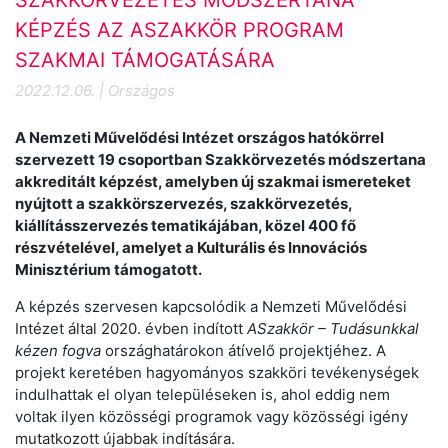
KÉPZÉS AZ ASZAKKÖR PROGRAM
SZAKMAI TÁMOGATÁSÁRA
2022.12.06. | Országos
A Nemzeti Művelődési Intézet országos hatókörrel
szervezett 19 csoportban Szakkörvezetés módszertana
akkreditált képzést, amelyben új szakmai ismereteket
nyújtott a szakkörszervezés, szakkörvezetés,
kiállításszervezés tematikájában, közel 400 fő
részvételével, amelyet a Kulturális és Innovációs
Minisztérium támogatott.
A képzés szervesen kapcsolódik a Nemzeti Művelődési
Intézet által 2020. évben indított
ASzakkör – Tudásunkkal
kézen fogva
országhatárokon átívelő projektjéhez. A
projekt keretében hagyományos szakköri tevékenységek
indulhattak el olyan településeken is, ahol eddig nem
voltak ilyen közösségi programok vagy közösségi igény
mutatkozott újabbak indítására.