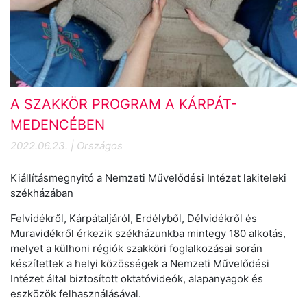
A SZAKKÖR PROGRAM A KÁRPÁT-
MEDENCÉBEN
2022.06.23. | Országos
Kiállításmegnyitó a Nemzeti Művelődési Intézet lakiteleki
székházában
Felvidékről, Kárpátaljáról, Erdélyből, Délvidékről és
Muravidékről érkezik székházunkba mintegy 180 alkotás,
melyet a külhoni régiók szakköri foglalkozásai során
készítettek a helyi közösségek a Nemzeti Művelődési
Intézet által biztosított oktatóvideók, alapanyagok és
eszközök felhasználásával.