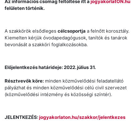
Az információs csomag feltöltése itt a
jogyakorlatON.hu
felületen történik.
A szakkörök elsődleges
célcsoportja
a felnőtt korosztály.
Kiemelten kérjük óvodapedagógusok, tanítók és tanárok
bevonását a szakköri foglalkozásokba.
Előjelentkezés határideje: 2022. július 31.
Résztvevők köre:
minden közművelődési feladatellátó
pályázhat és minden közművelődési célú civil szervezet
(közművelődési intézmény és közösségi színtér).
JELENTKEZÉS:
jogyakorlaton.hu/szakkor/jelentkezes