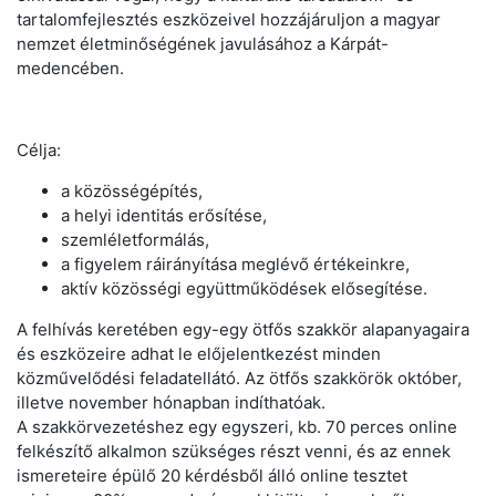
tartalomfejlesztés eszközeivel hozzájáruljon a magyar
nemzet életminőségének javulásához a Kárpát-
medencében.
Célja:
a közösségépítés,
a helyi identitás erősítése,
szemléletformálás,
a figyelem ráirányítása meglévő értékeinkre,
aktív közösségi együttműködések elősegítése.
A felhívás keretében egy-egy ötfős szakkör alapanyagaira
és eszközeire adhat le előjelentkezést minden
közművelődési feladatellátó. Az ötfős szakkörök október,
illetve november hónapban indíthatóak.
A szakkörvezetéshez egy egyszeri, kb. 70 perces online
felkészítő alkalmon szükséges részt venni, és az ennek
ismereteire épülő 20 kérdésből álló online tesztet