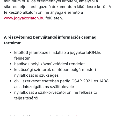
minimum 80%-os eredménnyel kitölteni, amelyről a
sikeres teljesítést igazoló dokumentum kiküldésre kerül. A
felkészítő alkalom online anyaga elérhető a
www.jogyakorlaton.hu
felületen.
A részvételhez benyújtandó információs csomag
tartalma:
kitöltött jelentkezési adatlap a jogyakorlatON.hu
felületen
hatályos helyi közművelődési rendelet
közösségi színterek esetében polgármesteri
nyilatkozat is szükséges
civil szervezet esetében pedig OSAP 2021-es 1438-
as adatszolgáltatás szállítólevele
nyilatkozat a szakkörvezetői online felkészítő
teljesítéséről