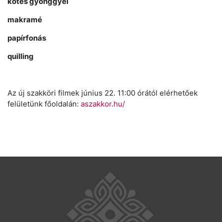
kötés gyönggyel
makramé
papírfonás
quilling
Az új szakköri filmek június 22. 11:00 órától elérhetőek
felületünk főoldalán:
aszakkor.hu/