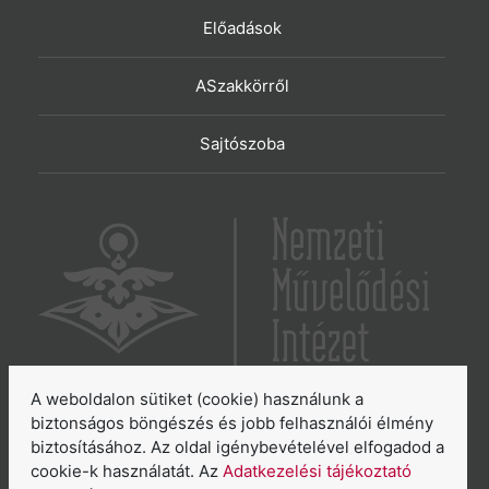
Előadások
ASzakkörről
Sajtószoba
A weboldalon sütiket (cookie) használunk a
6065 Lakitelek, Szentkirályi út 2.
biztonságos böngészés és jobb felhasználói élmény
biztosításához. Az oldal igénybevételével elfogadod a
E-mail:
aszakkor@nmi.hu
cookie-k használatát. Az
Adatkezelési tájékoztató
E-mail:
titkarsag@nmi.hu