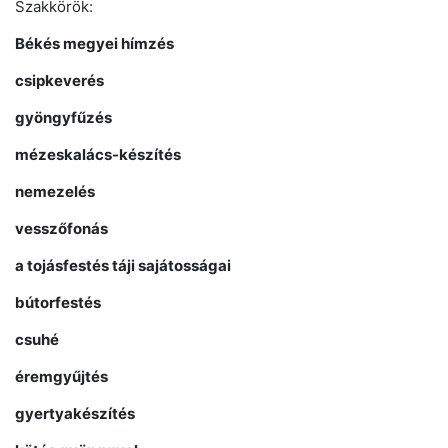
Szakkörök:
Békés megyei hímzés
csipkeverés
gyöngyfűzés
mézeskalács-készítés
nemezelés
vesszőfonás
a tojásfestés táji sajátosságai
bútorfestés
csuhé
éremgyűjtés
gyertyakészítés